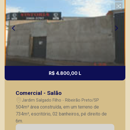
R$ 4.800,00 L
Comercial - Salão
Jardim Salgado Filho - Ribeirão Preto/SP
504m² área construída, em um terreno de
734m², escritório, 02 banheiros, pé direito de
6m.