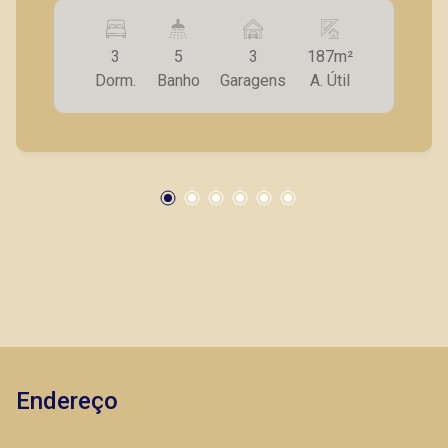
armários embutidos, ar condicionado e persiana
- sala ampla 02 ambientes com ar condicionado,
3
5
3
187m²
rack e painel, cortinas - lavabo - varanda
Dorm.
Banho
Garagens
A. Útil
gourmet fechada com blindex e tela - escritório
planejado - sala de jantar - cozinha planejada -
despensa - quarto e banheiro de serviço -
lavanderia planejada - 03 vagas de garagem A
Piramid tem como objetivo atender seus
clientes com agilidade e segurança, em locação,
vendas de imóveis prontos, usados ou mesmo
nos principais lançamentos da cidade de
Ribeirão Preto.
Endereço