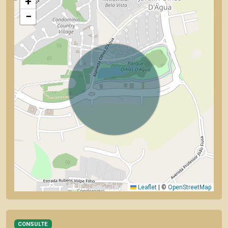
+
−
Leaflet
|
©
OpenStreetMap
CONSULTE