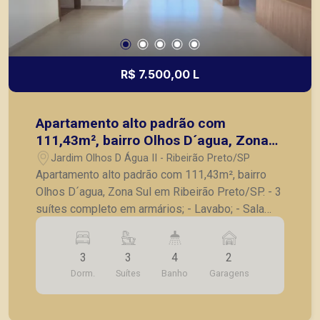
R$ 7.500,00 L
Apartamento alto padrão com
111,43m², bairro Olhos D´agua, Zona
Sul em Ribeirão Preto/SP.
Jardim Olhos D Água II - Ribeirão Preto/SP
Apartamento alto padrão com 111,43m², bairro
Olhos D´agua, Zona Sul em Ribeirão Preto/SP. - 3
suítes completo em armários; - Lavabo; - Sala
para 2 ambientes; - Sacada; - Cozinha planejada; -
Lavanderia; - 2 vagas de garagem. A Piramid tem
3
3
4
2
como objetivo atender seus clientes com
Dorm.
Suítes
Banho
Garagens
agilidade e segurança, em locação, vendas de
imóveis prontos, usados ou mesmo nos
principais lançamentos da cidade de Ribeirão