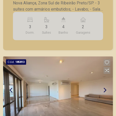
Nova Aliança, Zona Sul de Ribeirão Preto/SP. - 3
suítes com armários embutidos; - Lavabo; - Sala
para 2 ambientes; - Varanda gourmet com
churrasqueira, fechada em blindex; - Cozinha
3
3
4
2
americana planejada; - Lavanderia planejada; -
Dorm.
Suítes
Banho
Garagens
Despensa com prateleiras; - Laje técnica; - 2
vagas de garagem. Seja para vender, alugar ou
adquirir seu imóvel entre em contato com a
Piramid Imóveis, a sua imobiliária em Ribeirão
Preto.
Cód.
185813