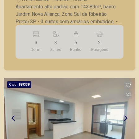
Apartamento alto padrão com 143,89m², bairro
Jardim Nova Aliança, Zona Sul de Ribeirão
Preto/SP. - 3 suítes com armários embutidos; -
Lavabo; - Sala para 2 ambientes; - Varanda
gourmet com churrasqueira, fechada em blindex; -
3
3
5
2
Cozinha americana planejada; - Lavanderia
Dorm.
Suítes
Banho
Garagens
planejada; - Despensa com prateleiras; - Laje
técnica; - 2 vagas de garagem. Seja para vender,
alugar ou adquirir seu imóvel entre em contato
com a Piramid Imóveis, a sua imobiliária em
Ribeirão Preto.
Cód.
189338