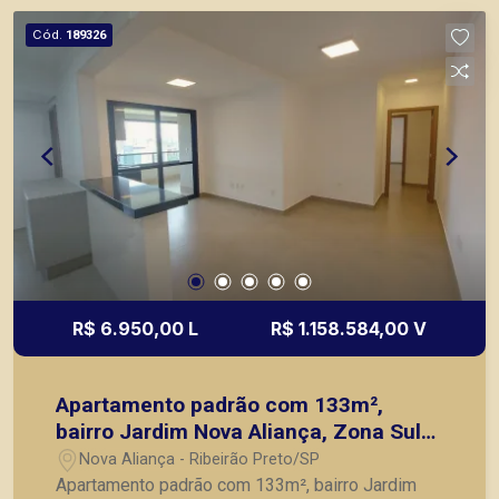
Preto.
Cód.
189326
R$ 6.950,00 L
R$ 1.158.584,00 V
Apartamento padrão com 133m²,
bairro Jardim Nova Aliança, Zona Sul
de Ribeirão Preto/SP.
Nova Aliança - Ribeirão Preto/SP
Apartamento padrão com 133m², bairro Jardim