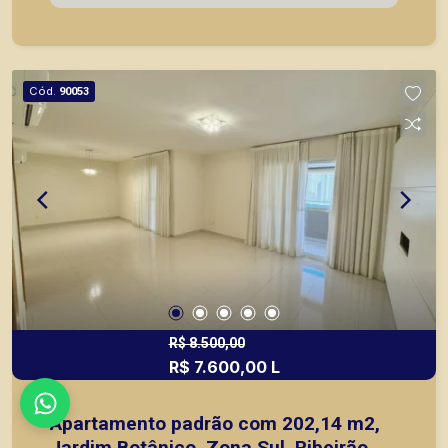
Cód.
90053
R$ 8.500,00
R$ 7.600,00 L
Apartamento padrão com 202,14 m2,
Jardim Botânico, Zona Sul, Ribeirão