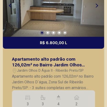
R$ 6.800,00 L
Apartamento alto padrão com
126,02m² no Bairro Jardim Olhos
D`água, Zona Sul de Ribeirão Preto/SP:
Jardim Olhos D Água II - Ribeirão Preto/SP
Apartamento alto padrão com 126,02m² no Bairro
Jardim Olhos D`água, Zona Sul de Ribeirão
Preto/SP: - 3 suítes completas em armários
embutidos; - Lavabo; - Sala para 3 ambientes; -
Varanda gourmet com churrasqueira e fechada
3
3
4
2
em vidro; - Cozinha com armários planejados,