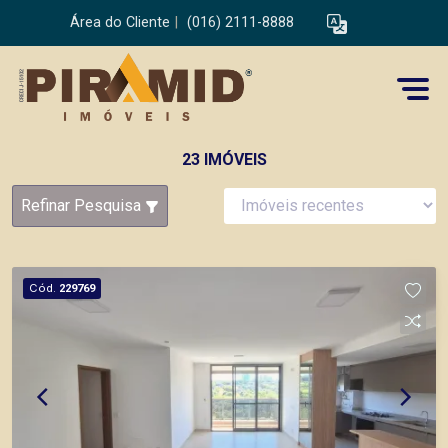
Área do Cliente
|
(016) 2111-8888
23 IMÓVEIS
Refinar Pesquisa
Cód.
229769