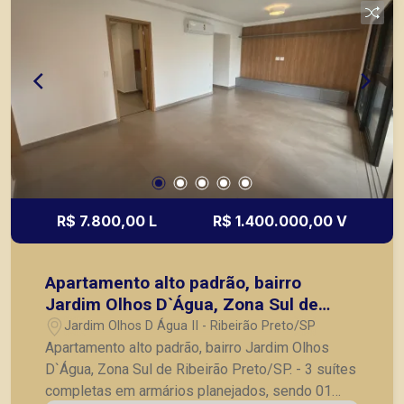
localizados na Zona Sul.
R$ 7.800,00 L
R$ 1.400.000,00 V
Apartamento alto padrão, bairro
Jardim Olhos D`Água, Zona Sul de
Ribeirão Preto/SP.
Jardim Olhos D Água II - Ribeirão Preto/SP
Apartamento alto padrão, bairro Jardim Olhos
D`Água, Zona Sul de Ribeirão Preto/SP. - 3 suítes
completas em armários planejados, sendo 01