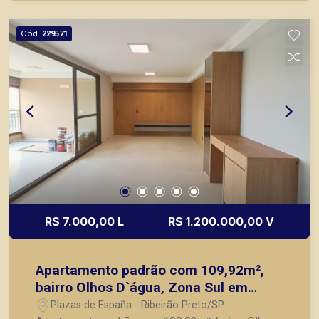
Preto.
Cód.
229571
R$ 7.000,00 L
R$ 1.200.000,00 V
Apartamento padrão com 109,92m²,
bairro Olhos D`água, Zona Sul em
Ribeirão Preto/SP.
Plazas de España - Ribeirão Preto/SP