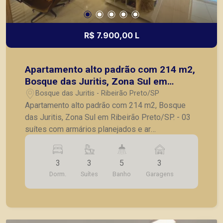
R$ 7.900,00 L
Apartamento alto padrão com 214 m2,
Bosque das Juritis, Zona Sul em
Ribeirão Preto/SP.
Bosque das Juritis - Ribeirão Preto/SP
Apartamento alto padrão com 214 m2, Bosque
das Juritis, Zona Sul em Ribeirão Preto/SP. - 03
suítes com armários planejados e ar
condicionado; - Sendo 1 master com closet; -
Lavabo; - Sala para 02 ambientes com ar
3
3
5
3
condicionado; - Varanda gourmet, fechamento em
Dorm.
Suítes
Banho
Garagens
vidro, ar condicionado, churrasqueira; - Cozinha
planejada; - Área de serviço; - Banheiro de
serviço; - 03 vagas de garagem; - Apartamento
com armário planejados completos, ambientes