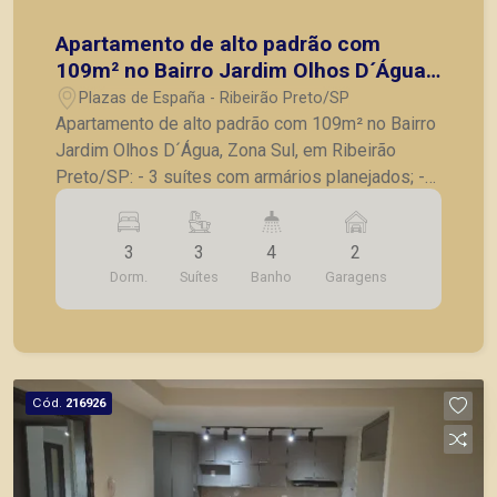
Apartamento de alto padrão com
109m² no Bairro Jardim Olhos D´Água,
Zona Sul, em Ribeirão Preto/SP:
Plazas de España - Ribeirão Preto/SP
Apartamento de alto padrão com 109m² no Bairro
Jardim Olhos D´Água, Zona Sul, em Ribeirão
Preto/SP: - 3 suítes com armários planejados; -
Lavabo; - Sala para 2 ambientes; - Varanda
gourmet com churrasqueira, fechada com vidro; -
3
3
4
2
Cozinha com armários planejados, Cooktop,
Dorm.
Suítes
Banho
Garagens
Forno, Depurador e Maquina de lavar louças; -
Lavanderia; - Imovel climatizado; - 2 vagas de
garagem. A Piramid tem como objetivo atender
seus clientes com agilidade e segurança, em
locação, vendas de imóveis prontos, usados ou
Cód.
216926
mesmo nos principais lançamentos da cidade de
Ribeirão Preto.