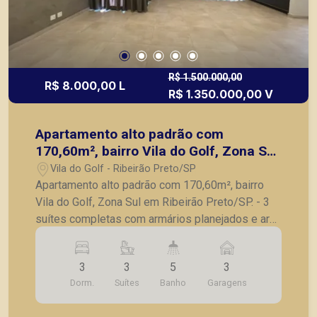
de Ribeirão Preto.
R$ 1.500.000,00
R$ 8.000,00 L
R$ 1.350.000,00 V
Apartamento alto padrão com
170,60m², bairro Vila do Golf, Zona Sul
em Ribeirão Preto/SP.
Vila do Golf - Ribeirão Preto/SP
Apartamento alto padrão com 170,60m², bairro
Vila do Golf, Zona Sul em Ribeirão Preto/SP. - 3
suítes completas com armários planejados e ar
condicionado, sendo a suíte master com closet; -
Sala ampla para 3 ambientes, contendo rack com
3
3
5
3
painel e 2 ar condicionado; - Lavabo com
Dorm.
Suítes
Banho
Garagens
gabinete; - Varanda gourmet planejada com
churrasqueira; - Cozinha planejada com cooktop ,