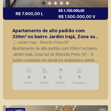
R$ 1.700.000,00
R$ 7.900,00 L
R$ 1.500.000,00 V
Apartamento de alto padrão com
336m² no bairro Jardim Irajá, Zona sul
de Ribeirão Preto SP;
Jardim Irajá - Ribeirão Preto/SP
Apartamento de alto padrão com 336m² no bairro
Jardim Irajá, Zona sul de Ribeirão Preto SP; - 4
suítes completo em armários embutidos sendo 1
máster dois closet; - Todos os ambientes
climatizados; - 2 elevadores hall privativos; - 1
4
4
6
5
elevador de serviço; - Piso área social em
Dorm.
Suítes
Banho
Garagens
mármore; - Piso madeira na área intima; - Cozinha
com armários planejados; - Sala de almoço; -
Despensa grande com armários; - Varanda
gourmet com churrasqueira, sacada fechada com
vidro; - Sala 3 ambientes; - Lavabo; - Lavanderia
Cód.
169421