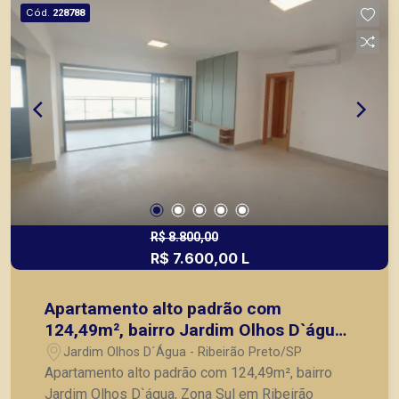
climatizados, excelente localização. A Piramid
Cód.
228788
tem como objetivo atender seus clientes com
agilidade e segurança, em locação, vendas de
imóveis prontos, usados ou mesmo nos
principais lançamentos da cidade de Ribeirão
Preto.
R$ 8.800,00
R$ 7.600,00 L
Apartamento alto padrão com
124,49m², bairro Jardim Olhos D`água,
Zona Sul em Ribeirão Preto/SP.
Jardim Olhos D´Água - Ribeirão Preto/SP
Apartamento alto padrão com 124,49m², bairro
Jardim Olhos D`água, Zona Sul em Ribeirão