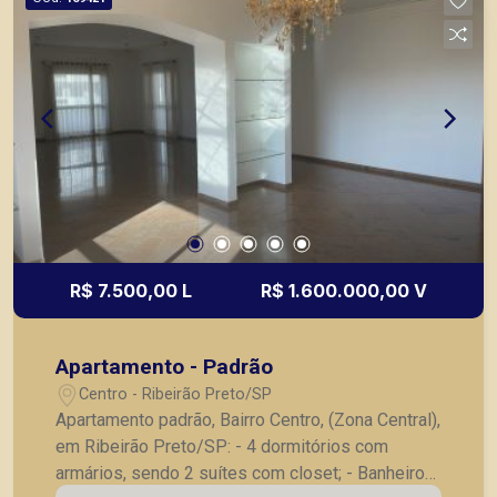
com armários; - Banheiro e quarto de serviço; - 5
vagas de garagem + Box; A Piramid tem como
objetivo atender seus clientes com agilidade e
segurança, em locação, vendas de imóveis
prontos, usados ou mesmo nos principais
lançamentos da cidade de Ribeirão Preto.
R$ 7.500,00 L
R$ 1.600.000,00 V
Apartamento - Padrão
Centro - Ribeirão Preto/SP
Apartamento padrão, Bairro Centro, (Zona Central),
em Ribeirão Preto/SP: - 4 dormitórios com
armários, sendo 2 suítes com closet; - Banheiro