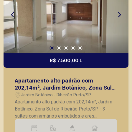
R$ 7.500,00 L
Apartamento alto padrão com
202,14m², Jardim Botânico, Zona Sul
de Ribeirão Preto/SP.
Jardim Botânico - Ribeirão Preto/SP
Apartamento alto padrão com 202,14m², Jardim
Botânico, Zona Sul de Ribeirão Preto/SP. - 3
suítes com armários embutidos e ares
condicionados, sendo 1 master com closet, pia
dupla e banheira; - 2 roupeiros no corredor; -