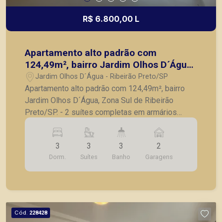
R$ 6.800,00 L
Apartamento alto padrão com
124,49m², bairro Jardim Olhos D´Água,
Zona Sul de Ribeirão Preto/SP.
Jardim Olhos D´Água - Ribeirão Preto/SP
Apartamento alto padrão com 124,49m², bairro
Jardim Olhos D´Água, Zona Sul de Ribeirão
Preto/SP. - 2 suítes completas em armários
planejados; - Lavabo; - Sala para 2 ambientes
com painel planejado; - Varanda gourmet com
3
3
3
2
churrasqueira e planejados; - Cozinha com
Dorm.
Suítes
Banho
Garagens
armários planejados, cooktop e depurador; -
Lavanderia planejada; - 2 vagas de garagem.
Também temos imóveis no Nova Aliança, Nova
Aliança Sul, Jardim Botânico, imóveis comerciais,
casas e apartamentos próximos a mercados,
Cód.
228428
farmácias, escolas, além de pontos comerciais