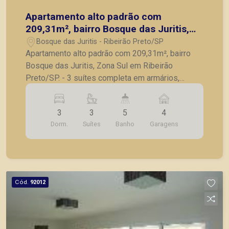
Apartamento alto padrão com
209,31m², bairro Bosque das Juritis,
Zona Sul em Ribeirão Preto/SP.
Bosque das Juritis - Ribeirão Preto/SP
Apartamento alto padrão com 209,31m², bairro
Bosque das Juritis, Zona Sul em Ribeirão
Preto/SP. - 3 suítes completa em armários,
sendo 1 master; - Escritório; - Lavabo; - Sala para
3 ambientes; - Cozinha planejada; - Lavanderia; -
3
3
5
4
Banheiro de serviço; - Varanda gourmet com
Dorm.
Suítes
Banho
Garagens
churrasqueira; - Elevador privativo; - 4 vagas de
garagem. Também temos imóveis no Jardim
Olhos d´Água, Nova Aliança, Jardim Irajá, Bosque
das Juritis, casas e apartamentos próximos a
mercados, farmácias, escolas, além de pontos
Cód.
92012
comerciais localizados na Zona Sul.