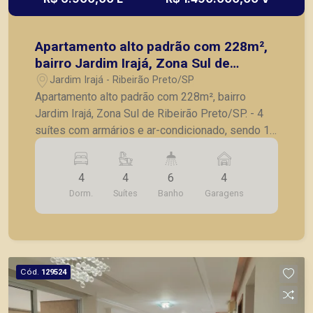
Apartamento alto padrão com 228m²,
bairro Jardim Irajá, Zona Sul de
Ribeirão Preto/SP.
Jardim Irajá - Ribeirão Preto/SP
Apartamento alto padrão com 228m², bairro
Jardim Irajá, Zona Sul de Ribeirão Preto/SP. - 4
suítes com armários e ar-condicionado, sendo 1
master com closet e hidro; - Escritório; - Home; -
Sala para 2 ambientes com ar-condicionado; -
4
4
6
4
Lavabo; - Cozinha com armários planejados; -
Dorm.
Suítes
Banho
Garagens
Lavanderia planejada; - Despensa; - Banheiro de
serviço; - Varanda gourmet com churrasqueira; - 4
vagas de garagem. A Piramid tem como objetivo
atender seus clientes com agilidade e segurança,
em locação, vendas de imóveis prontos, usados
Cód.
129524
ou mesmo nos principais lançamentos da cidade
de Ribeirão Preto.