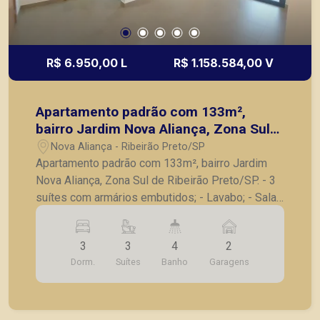
R$ 6.950,00 L
R$ 1.158.584,00 V
Apartamento padrão com 133m²,
bairro Jardim Nova Aliança, Zona Sul
de Ribeirão Preto/SP.
Nova Aliança - Ribeirão Preto/SP
Apartamento padrão com 133m², bairro Jardim
Nova Aliança, Zona Sul de Ribeirão Preto/SP. - 3
suítes com armários embutidos; - Lavabo; - Sala
para 2 ambientes; - Varanda gourmet com
churrasqueira, fechada em blindex; - Cozinha
3
3
4
2
americana planejada; - Lavanderia planejada; -
Dorm.
Suítes
Banho
Garagens
Despensa com prateleiras; - Laje técnica; - 2
vagas de garagem. Seja para vender, alugar ou
adquirir seu imóvel entre em contato com a
Piramid Imóveis, a sua imobiliária em Ribeirão