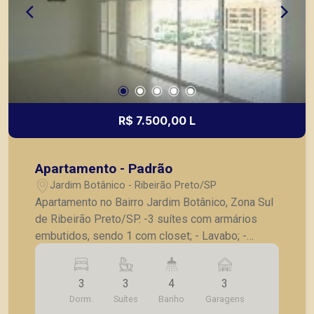
R$ 7.500,00 L
Apartamento - Padrão
Jardim Botânico - Ribeirão Preto/SP
Apartamento no Bairro Jardim Botânico, Zona Sul
de Ribeirão Preto/SP. -3 suítes com armários
embutidos, sendo 1 com closet; - Lavabo; -
Escritório; - Sala 3 ambientes; - Varanda gourmet;
- Cozinha planejada; - Lavanderia planejada; - 3
3
3
4
3
vagas de garagem.
Dorm.
Suítes
Banho
Garagens