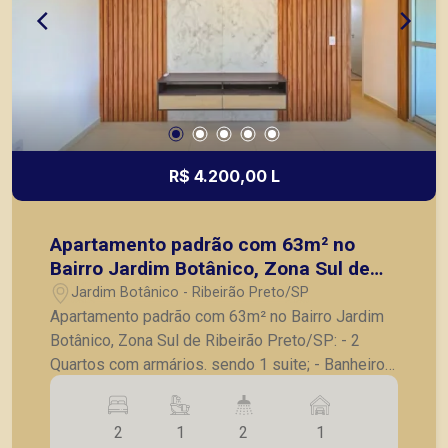
R$ 4.200,00 L
Apartamento padrão com 63m² no
Bairro Jardim Botânico, Zona Sul de
Ribeirão Preto/SP:
Jardim Botânico - Ribeirão Preto/SP
Apartamento padrão com 63m² no Bairro Jardim
Botânico, Zona Sul de Ribeirão Preto/SP: - 2
Quartos com armários. sendo 1 suite; - Banheiro
social completo; - Sala para 2 ambientes; -
Varanda gourmet e fechada com vidro; - Cozinha
2
1
2
1
com armários planejados; - Lavanderia; - 1 Vagas