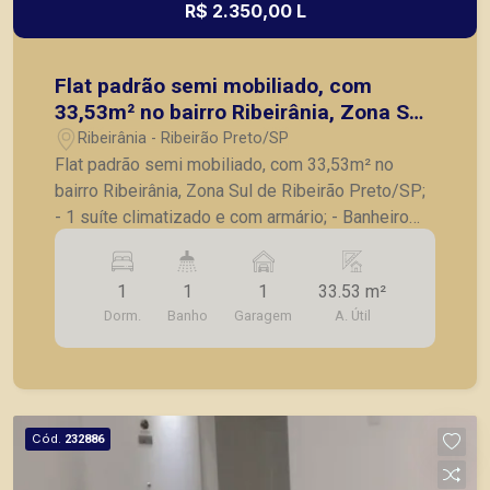
R$ 2.350,00 L
Flat padrão semi mobiliado, com
33,53m² no bairro Ribeirânia, Zona Sul
de Ribeirão Preto/SP;
Ribeirânia - Ribeirão Preto/SP
Flat padrão semi mobiliado, com 33,53m² no
bairro Ribeirânia, Zona Sul de Ribeirão Preto/SP;
- 1 suíte climatizado e com armário; - Banheiro
social; - Sala com rack; - Cozinha com armários,
geladeira e fogão; - Área de serviços; - 1 vaga de
1
1
1
33.53 m²
garagem. A Piramid tem como objetivo atender
Dorm.
Banho
Garagem
A. Útil
seus clientes com agilidade e segurança, em
locação, vendas de imóveis prontos, usados ou
mesmo nos principais lançamentos da cidade de
Ribeirão Preto.
Cód.
232886