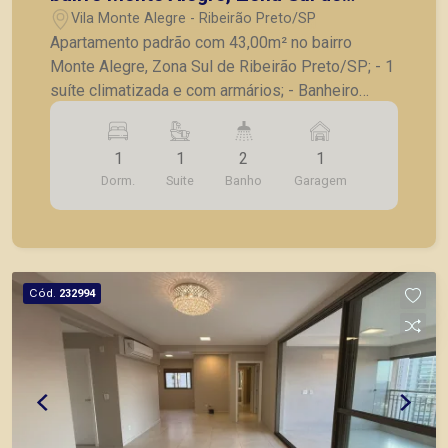
Ribeirão Preto/SP;
Vila Monte Alegre - Ribeirão Preto/SP
Apartamento padrão com 43,00m² no bairro
Monte Alegre, Zona Sul de Ribeirão Preto/SP; - 1
suíte climatizada e com armários; - Banheiro
social; - Sala com sofá, painel e tv; - Cozinha com
armários, fogão, microondas e geladeira; - Área
1
1
2
1
de serviços; - 1 vaga de garagem. A Piramid tem
Dorm.
Suite
Banho
Garagem
como objetivo atender seus clientes com
agilidade e segurança, em locação, vendas de
imóveis prontos, usados ou mesmo nos
principais lançamentos da cidade de Ribeirão
Preto.
Cód.
232994