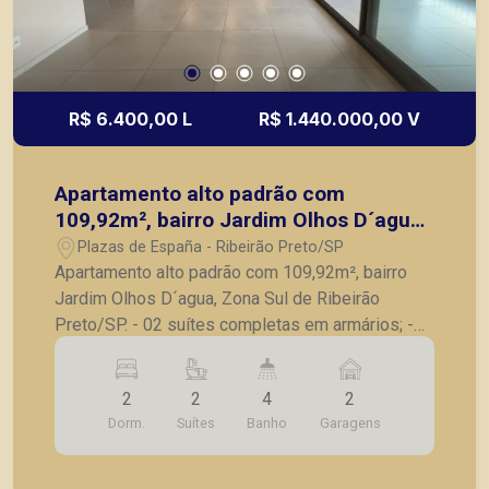
R$ 6.400,00 L
R$ 1.440.000,00 V
Apartamento alto padrão com
109,92m², bairro Jardim Olhos D´agua,
Zona Sul de Ribeirão Preto/SP.
Plazas de España - Ribeirão Preto/SP
Apartamento alto padrão com 109,92m², bairro
Jardim Olhos D´agua, Zona Sul de Ribeirão
Preto/SP. - 02 suítes completas em armários; -
Sala para 2 ambientes; - Lavabo; - Varanda
gourmet com churrasqueira e fechada em vidro; -
2
2
4
2
Cozinha com armários planejados; - Lavanderia; -
Dorm.
Suítes
Banho
Garagens
2 vagas de garagem. A Piramid tem como
objetivo atender seus clientes com agilidade e
segurança, em locação, vendas de imóveis