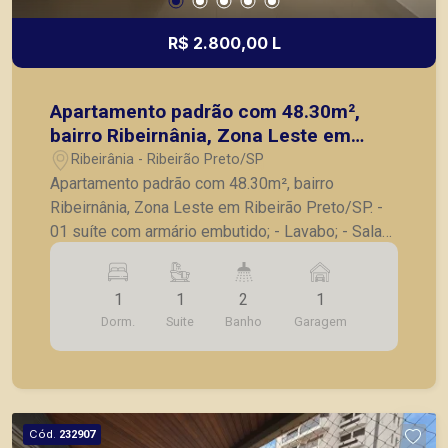
R$ 2.800,00 L
Apartamento padrão com 48.30m²,
bairro Ribeirnânia, Zona Leste em
Ribeirão Preto/SP.
Ribeirânia - Ribeirão Preto/SP
Apartamento padrão com 48.30m², bairro
Ribeirnânia, Zona Leste em Ribeirão Preto/SP. -
01 suíte com armário embutido; - Lavabo; - Sala
climatizada; - Sacada; - Cozinha planejada; - Área
de serviço; - 01 vaga de garagem. O condomínio
1
1
2
1
dispõe de lavanderia coletiva, oferecendo mais
Dorm.
Suite
Banho
Garagem
praticidade e comodidade aos moradores. A
Piramid tem como objetivo atender seus clientes
com agilidade e segurança, em locação, vendas
de imóveis prontos, usados ou mesmo nos
principais lançamentos da cidade de Ribeirão
Cód.
232907
Preto.