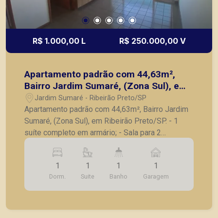
R$ 1.000,00 L
R$ 250.000,00 V
Apartamento padrão com 44,63m²,
Bairro Jardim Sumaré, (Zona Sul), em
Ribeirão Preto/SP.
Jardim Sumaré - Ribeirão Preto/SP
Apartamento padrão com 44,63m², Bairro Jardim
Sumaré, (Zona Sul), em Ribeirão Preto/SP. - 1
suíte completo em armário; - Sala para 2
ambientes com painel; - Cozinha com armários; -
Lavanderia; - Sacada; - 1 vaga de garagem.
1
1
1
1
Também temos imóveis no Nova Aliança, City
Dorm.
Suite
Banho
Garagem
Ribeirão, casas e apartamentos próximos a
mercados, farmácias, escolas, além de pontos
comerciais localizados na Zona Sul.