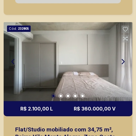
agilidade e segurança, em locação, vendas de
imóveis prontos, usados ou mesmo nos
principais lançamentos da cidade de Ribeirão
Preto.
Cód.
232805
R$ 2.100,00 L
R$ 360.000,00 V
Flat/Studio mobiliado com 34,75 m²,