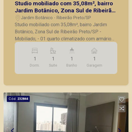
Studio mobiliado com 35,08m², bairro
Jardim Botânico, Zona Sul de Ribeirão
Preto/SP.
Jardim Botânico - Ribeirão Preto/SP
Studio mobiliado com 35,08m², bairro Jardim
Botânico, Zona Sul de Ribeirão Preto/SP. -
Mobiliado; - 01 quarto climatizado com armário
embutido; - Banheiro social completo; - Sala com
rack e painel; - Cozinha planejada com
1
1
1
1
microondas e frigobar; - Sacada com vista livre; -
Dorm.
Suite
Banho
Garagem
01 vaga de garagem. A Piramid tem como
objetivo atender seus clientes com agilidade e
segurança, em locação, vendas de imóveis
prontos, usados ou mesmo nos principais
lançamentos da cidade de Ribeirão Preto.
Cód.
232844