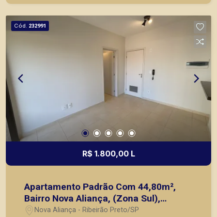
prontos, usados ou mesmo nos principais
lançamentos da cidade de Ribeirão Preto.
Cód.
232991
R$ 1.800,00 L
Apartamento Padrão Com 44,80m²,
Bairro Nova Aliança, (Zona Sul),
Ribeirão Preto SP.
Nova Aliança - Ribeirão Preto/SP