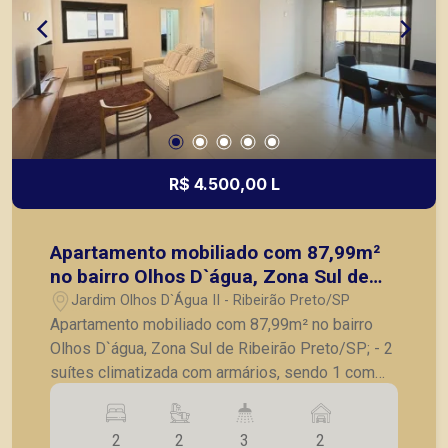
R$ 4.500,00 L
Apartamento mobiliado com 87,99m²
no bairro Olhos D`água, Zona Sul de
Ribeirão Preto/SP;
Jardim Olhos D`Água II - Ribeirão Preto/SP
Apartamento mobiliado com 87,99m² no bairro
Olhos D`água, Zona Sul de Ribeirão Preto/SP; - 2
suítes climatizada com armários, sendo 1 com
cama de casal; - Lavabo; - Sala para 2 ambientes
com sofá, rack e mesa; - Varanda gourmet
2
2
3
2
envidraçada com churrasqueira; - Cozinha com