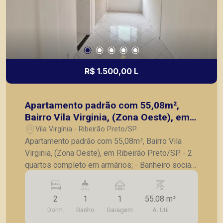
R$ 1.500,00 L
Apartamento padrão com 55,08m²,
Bairro Vila Virginia, (Zona Oeste), em
Ribeirão Preto/SP.
Vila Virgínia - Ribeirão Preto/SP
Apartamento padrão com 55,08m², Bairro Vila
Virginia, (Zona Oeste), em Ribeirão Preto/SP. - 2
quartos completo em armários; - Banheiro social;
- Sala para 2 ambientes; - Cozinha com armários;
- Lavanderia; - 1 vaga de garagem. A Piramid tem
2
1
1
55.08 m²
como objetivo atender seus clientes com
Dorm.
Banho
Garagem
A. Útil
agilidade e segurança, em locação, vendas de