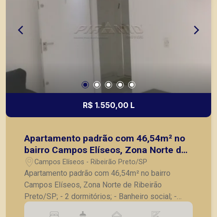
R$ 1.550,00 L
Apartamento padrão com 46,54m² no
bairro Campos Elíseos, Zona Norte de
Ribeirão Preto/SP;
Campos Elíseos - Ribeirão Preto/SP
Apartamento padrão com 46,54m² no bairro
Campos Elíseos, Zona Norte de Ribeirão
Preto/SP; - 2 dormitórios; - Banheiro social; -
Sala para 2 ambientes; - Cozinha; - Área de