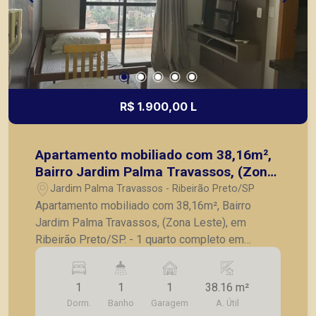
R$ 1.900,00 L
Apartamento mobiliado com 38,16m²,
Bairro Jardim Palma Travassos, (Zona
Leste), em Ribeirão Preto/SP.
Jardim Palma Travassos - Ribeirão Preto/SP
Apartamento mobiliado com 38,16m², Bairro
Jardim Palma Travassos, (Zona Leste), em
Ribeirão Preto/SP. - 1 quarto completo em
armário; - Banheiro social; - Sala para 2
ambientes; - Cozinha com armário; - Lavanderia; -
1
1
1
38.16 m²
Sacada; - 1 vaga de garagem. A Piramid tem
Dorm.
Banho
Garagem
A. Útil
como objetivo atender seus clientes com