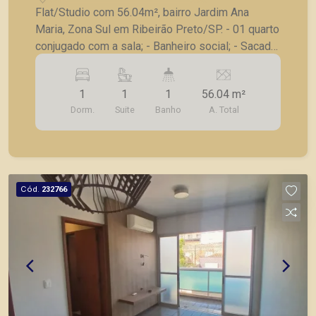
Flat/Studio com 56.04m², bairro Jardim Ana
Maria, Zona Sul em Ribeirão Preto/SP. - 01 quarto
conjugado com a sala; - Banheiro social; - Sacada;
- Cozinha planejada com cooktop de indução; -
Lavanderia; - 1 vaga de garagem. A Piramid tem
1
1
1
56.04 m²
como objetivo atender seus clientes com
Dorm.
Suite
Banho
A. Total
agilidade e segurança, em locação, vendas de
imóveis prontos, usados ou mesmo nos
principais lançamentos da cidade de Ribeirão
Preto.
Cód.
232766