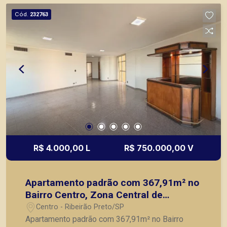
Cód.
232763
R$ 4.000,00 L
R$ 750.000,00 V
Apartamento padrão com 367,91m² no
Bairro Centro, Zona Central de
Ribeirão Preto/SP:
Centro - Ribeirão Preto/SP
Apartamento padrão com 367,91m² no Bairro