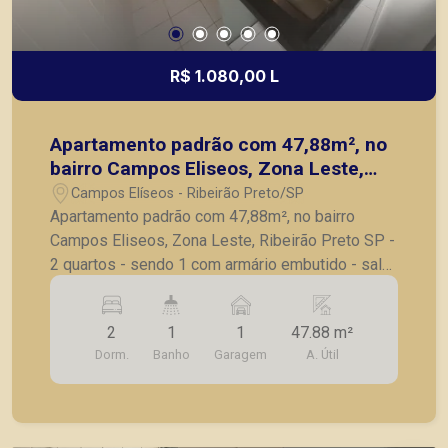
R$ 1.080,00 L
Apartamento padrão com 47,88m², no
bairro Campos Eliseos, Zona Leste,
Ribeirão Preto SP
Campos Elíseos - Ribeirão Preto/SP
Apartamento padrão com 47,88m², no bairro
Campos Eliseos, Zona Leste, Ribeirão Preto SP -
2 quartos - sendo 1 com armário embutido - sala
para 2 ambientes - sacada - banheiro social com
box blindex - cozinha planejada - lavanderia - 1
2
1
1
47.88 m²
vaga de garagem A Piramid tem como objetivo
Dorm.
Banho
Garagem
A. Útil
atender seus clientes com agilidade e segurança,
em locação, vendas de imóveis prontos, usados
ou mesmo nos principais lançamentos da cidade
de Ribeirão Preto.