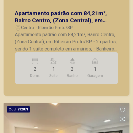
Apartamento padrão com 84,21m²,
Bairro Centro, (Zona Central), em
Ribeirão Preto/SP.
Centro - Ribeirão Preto/SP
Apartamento padrão com 84,21m², Bairro Centro,
(Zona Central), em Ribeirão Preto/SP. - 2 quartos,
sendo 1 suíte completo em armários; - Banheiro
social; - Sala para 2 ambientes; - Cozinha
planejada conceito aberto; - Lavanderia; - Sacada;
2
1
2
1
- 1 vaga de garagem. A Piramid tem como
Dorm.
Suite
Banho
Garagem
objetivo atender seus clientes com agilidade e
segurança, em locação, vendas de imóveis
prontos, usados ou mesmo nos principais
lançamentos da cidade de Ribeirão Preto.
Cód.
232871