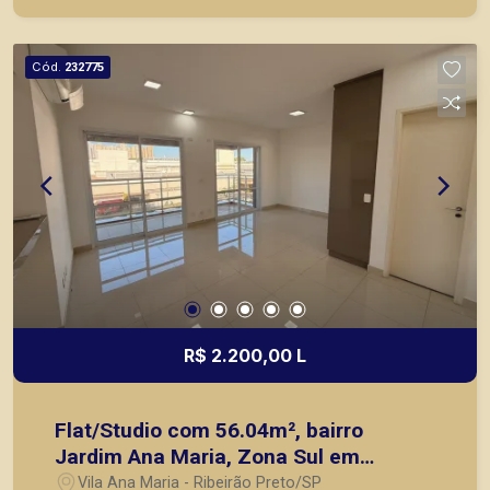
agilidade e segurança, em locação, vendas de
imóveis prontos, usados ou mesmo nos
principais lançamentos da cidade de Ribeirão
Cód.
232775
Preto.
R$ 2.200,00 L
Flat/Studio com 56.04m², bairro
Jardim Ana Maria, Zona Sul em
Ribeirão Preto/SP.
Vila Ana Maria - Ribeirão Preto/SP