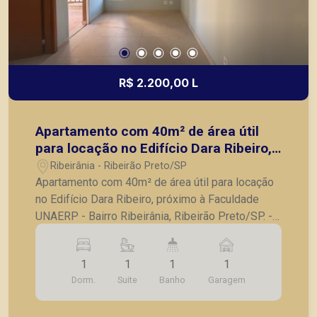
R$ 2.200,00 L
Apartamento com 40m² de área útil
para locação no Edifício Dara Ribeiro,
próximo à Faculdade UNAERP - Bairro
Ribeirânia - Ribeirão Preto/SP
Ribeirânia, Ribeirão Preto/SP.
Apartamento com 40m² de área útil para locação
no Edifício Dara Ribeiro, próximo à Faculdade
UNAERP - Bairro Ribeirânia, Ribeirão Preto/SP. -
40m² de área útil; - 1 suíte com armários; - 1 Sala
2 ambientes; - 1 Cozinha e área de serviço
1
1
1
1
planejadas; - 1 Sacada - 1 vaga de garagem.
Dorm.
Suite
Banho
Garagem
Prédio Novo, recém entregue. A Piramid tem
como objetivo atender seus clientes com