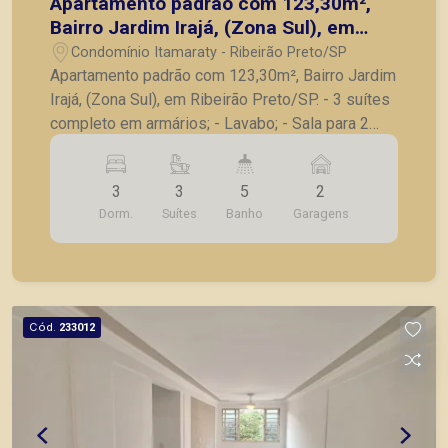
Apartamento padrão com 123,30m²,
Bairro Jardim Irajá, (Zona Sul), em
Ribeirão Preto/SP.
Condomínio Itamaraty - Ribeirão Preto/SP
Apartamento padrão com 123,30m², Bairro Jardim
Irajá, (Zona Sul), em Ribeirão Preto/SP. - 3 suítes
completo em armários; - Lavabo; - Sala para 2
ambientes; - Cozinha planejada; - Lavanderia; -
Banheiro de serviço; - Varanda gourmet fechada
3
3
5
2
em vidro; - 2 vagas de garagem. A Piramid tem
Dorm.
Suítes
Banho
Garagens
como objetivo atender seus clientes com
agilidade e segurança, em locação, vendas de
imóveis prontos, usados ou mesmo nos
principais lançamentos da cidade de Ribeirão
Preto
Cód.
233012