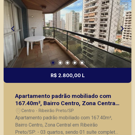
R$ 2.800,00 L
Apartamento padrão mobiliado com
167.40m², Bairro Centro, Zona Central
em Ribeirão Preto/SP:
Centro - Ribeirão Preto/SP
Apartamento padrão mobiliado com 167.40m²,
Bairro Centro, Zona Central em Ribeirão
Preto/SP: - 03 quartos, sendo 01 suíte completo