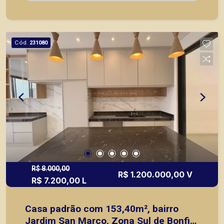
agilidade e segurança, em locação, vendas de
imóveis prontos, usados ou mesmo nos
principais lançamentos da cidade de Ribeirão
Preto. -4 vagas de garagem
Cód.
231080
R$ 8.000,00
R$ 1.200.000,00 V
R$ 7.200,00 L
Casa padrão com 153,40m², bairro
Jardim San Marco, Zona Sul de Bonfim