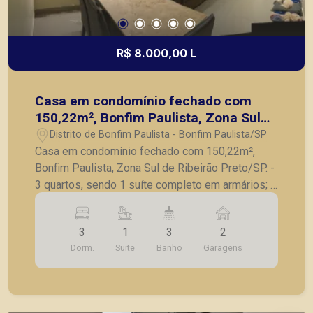
R$ 8.000,00 L
Casa em condomínio fechado com
150,22m², Bonfim Paulista, Zona Sul
de Ribeirão Preto/SP.
Distrito de Bonfim Paulista - Bonfim Paulista/SP
Casa em condomínio fechado com 150,22m²,
Bonfim Paulista, Zona Sul de Ribeirão Preto/SP. -
3 quartos, sendo 1 suíte completo em armários; -
Lavabo; - Sala para 2 ambientes; - Cozinha
planejada; - Varanda gourmet com churrasqueira; -
3
1
3
2
Piscina; - 2 vagas de garagem. A Piramid tem
Dorm.
Suite
Banho
Garagens
como objetivo atender seus clientes com
agilidade e segurança, em locação, vendas de
imóveis prontos, usados ou mesmo nos
principais lançamentos da cidade de Ribeirão