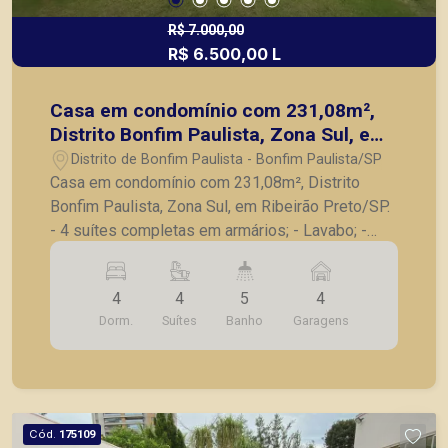
R$ 7.000,00
R$ 6.500,00 L
Casa em condomínio com 231,08m²,
Distrito Bonfim Paulista, Zona Sul, em
Ribeirão Preto/SP.
Distrito de Bonfim Paulista - Bonfim Paulista/SP
Casa em condomínio com 231,08m², Distrito
Bonfim Paulista, Zona Sul, em Ribeirão Preto/SP.
- 4 suítes completas em armários; - Lavabo; -
Sala para 2 ambientes; - Cozinha planejada; -
Despensa; - Lavanderia; - Varanda gourmet com
4
4
5
4
churrasqueira; - Quintal com gramado; - 4 vagas
Dorm.
Suítes
Banho
Garagens
de garagem, sendo 2 cobertas. A Piramid tem
como objetivo atender seus clientes com
agilidade e segurança, em locação, vendas de
imóveis prontos, usados ou mesmo nos
principais lançamentos da cidade de Ribeirão
Cód.
175109
Preto.