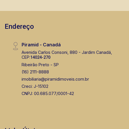
escolas, além de pontos comerciais localizados
na Zona Sul.
Endereço
Piramid - Canadá
Avenida Carlos Consoni, 880 - Jardim Canadá,
CEP:
14024-270
Ribeirão Preto - SP
(16) 2111-8888
imobiliaria@piramidimoveis.com.br
Creci: J-15102
CNPJ: 00.685.077/0001-42