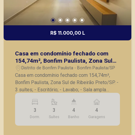
R$ 11.000,00 L
Casa em condomínio fechado com
154,74m², Bonfim Paulista, Zona Sul
de Ribeirão Preto/SP.
Distrito de Bonfim Paulista - Bonfim Paulista/SP
Casa em condomínio fechado com 154,74m²,
Bonfim Paulista, Zona Sul de Ribeirão Preto/SP. -
3 suítes; - Escritório; - Lavabo; - Sala ampla
integrada à cozinha; - Cozinha gourmet com
churrasqueira; - Lavanderia; - Piscina privativa; -
3
3
4
4
Jardim; - 4 vagas de garagem, sendo 2 cobertas.
Dorm.
Suítes
Banho
Garagens
A Piramid tem como objetivo atender seus
clientes com agilidade e segurança, em locação,
vendas de imóveis prontos, usados ou mesmo