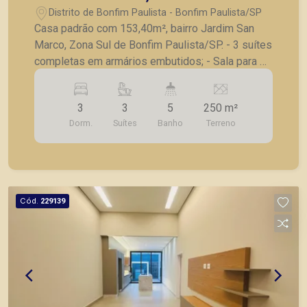
Paulista/SP.
Distrito de Bonfim Paulista - Bonfim Paulista/SP
Casa padrão com 153,40m², bairro Jardim San
Marco, Zona Sul de Bonfim Paulista/SP. - 3 suítes
completas em armários embutidos; - Sala para 2
ambientes com pé direito duplo; - Cozinha
integrada com armários planejados; - Lavanderia
3
3
5
250 m²
separada; - Varanda gourmet com churrasqueira; -
Dorm.
Suítes
Banho
Terreno
Piscina; - Banheiro de apoio; - Paisagismo; - Toda
em porcelanato; - Esquadrias todas em alumínio;
- 4 vagas de garagem. A Piramid tem como
objetivo atender seus clientes com agilidade e
segurança, em locação, vendas de imóveis
Cód.
229139
prontos, usados ou mesmo nos principais
lançamentos da cidade de Ribeirão Preto.