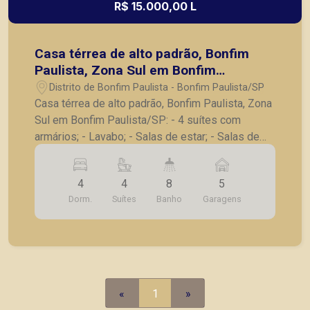
R$ 15.000,00 L
Casa térrea de alto padrão, Bonfim
Paulista, Zona Sul em Bonfim
Paulista/SP:
Distrito de Bonfim Paulista - Bonfim Paulista/SP
Casa térrea de alto padrão, Bonfim Paulista, Zona
Sul em Bonfim Paulista/SP: - 4 suítes com
armários; - Lavabo; - Salas de estar; - Salas de
jantar; - Sala de tv; - Varanda gourmet completa; -
Cozinha planejada; - Despensa; - Lavanderia
4
4
8
5
planejada; - Suíte de serviço; - Projeto
Dorm.
Suítes
Banho
Garagens
paisagístico com irrigação automática; -
Iluminação interna e externa; - Piscina; - Sauna
Úmida (acesso interno pela piscina); - Banheiro e
vestuário; - Chuveiro e piscina; - 6 vagas de
garagem. Também temos imóveis no Nova
Aliança, Jardim Botânico, Jardim Canadá, casas e
«
1
»
apartamentos próximos a mercados, farmácias,