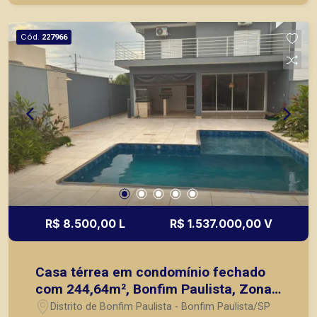
nos principais lançamentos da cidade de Ribeirão
Preto.
Cód.
227966
R$ 8.500,00 L
R$ 1.537.000,00 V
Casa térrea em condomínio fechado
com 244,64m², Bonfim Paulista, Zona
Sul de Ribeirão Preto/SP.
Distrito de Bonfim Paulista - Bonfim Paulista/SP