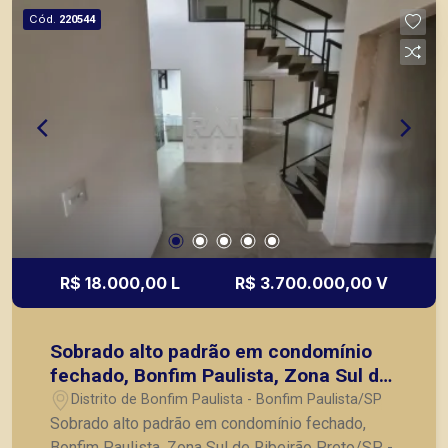
Preto
Cód.
220544
R$ 18.000,00 L
R$ 3.700.000,00 V
Sobrado alto padrão em condomínio
fechado, Bonfim Paulista, Zona Sul de
Ribeirão Preto/SP.
Distrito de Bonfim Paulista - Bonfim Paulista/SP
Sobrado alto padrão em condomínio fechado,
Bonfim Paulista, Zona Sul de Ribeirão Preto/SP. -