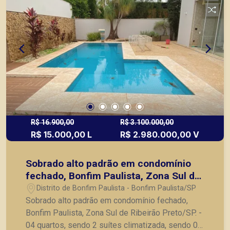
R$ 16.900,00
R$ 3.100.000,00
R$ 15.000,00 L
R$ 2.980.000,00 V
Sobrado alto padrão em condomínio
fechado, Bonfim Paulista, Zona Sul de
Ribeirão Preto/SP.
Distrito de Bonfim Paulista - Bonfim Paulista/SP
Sobrado alto padrão em condomínio fechado,
Bonfim Paulista, Zona Sul de Ribeirão Preto/SP. -
04 quartos, sendo 2 suítes climatizada, sendo 01