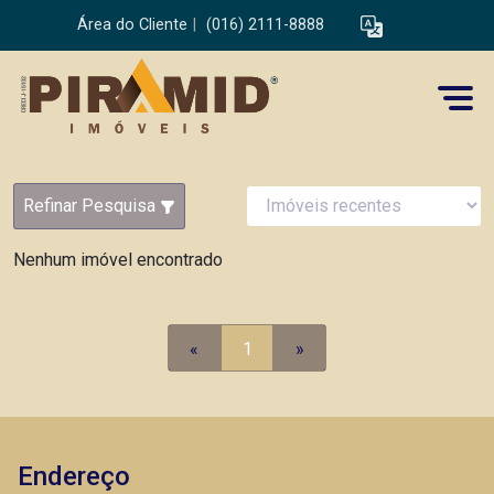
Área do Cliente
|
(016) 2111-8888
Refinar Pesquisa
Nenhum imóvel encontrado
«
1
»
Endereço