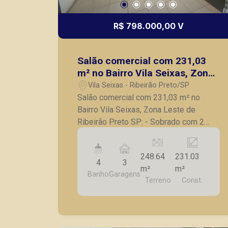
R$ 798.000,00 V
Salão comercial com 231,03
m² no Bairro Vila Seixas, Zona
Leste de Ribeirão Preto SP:
Vila Seixas - Ribeirão Preto/SP
Salão comercial com 231,03 m² no
Bairro Vila Seixas, Zona Leste de
Ribeirão Preto SP: - Sobrado com 2
pavimentos; - Pavimento térreo: -
Recepção; - Sala de espera; - 2 Salas; -
248.64
231.03
Lavabo; - Copa/cozinha; - Edícula com 1
4
3
m²
m²
suíte; - Despensa; - 3 vagas de
Banho
Garagens
Terreno
Const.
estacionamento na frente. - Pavimento
superior: - 4 Quartos; - Sendo 1 suíte; -
Banheiro social; - Roupeiro no hall. A
Piramid tem como objetivo atender