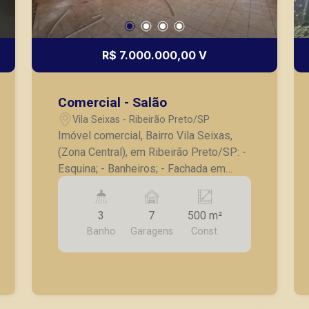
R$ 7.000.000,00 V
Comercial - Salão
Vila Seixas - Ribeirão Preto/SP
Imóvel comercial, Bairro Vila Seixas,
(Zona Central), em Ribeirão Preto/SP: -
Esquina; - Banheiros; - Fachada em
blindex; - Escritório; - Lavanderia; - Em
avenida de grande fluxo. A Piramid tem
3
7
500 m²
como objetivo atender seus clientes
Banho
Garagens
Const.
com agilidade e segurança, em locação,
vendas de imóveis prontos, usados ou
mesmo nos principais lançamentos da
cidade de Ribeirão Preto.