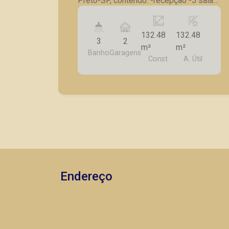
Preto-SP, contendo: -recepção -5 salas
comerciasi -3 banheiros -lavanderia -
deposito -2 vagas de garagem frontais
132.48
132.48
paralelas
3
2
m²
m²
Banho
Garagens
Const.
A. Útil
Endereço