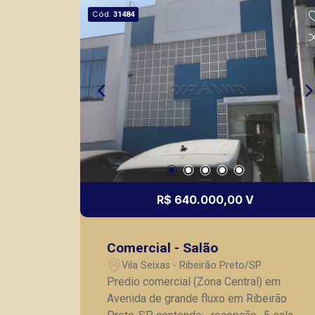
seus clientes com agilidade e
Cód.
31484
segurança, em locação, vendas de
imóveis prontos, usados ou mesmo
nos principais lançamentos da cidade
de Ribeirão Preto.
R$ 640.000,00 V
Comercial - Salão
Vila Seixas - Ribeirão Preto/SP
Predio comercial (Zona Central) em
Avenida de grande fluxo em Ribeirão