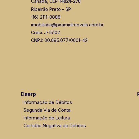
Canadá, CEP:
14024-270
Ribeirão Preto - SP
(16) 2111-8888
imobiliaria@piramidimoveis.com.br
Creci: J-15102
CNPJ: 00.685.077/0001-42
Daerp
Informação de Débitos
Segunda Via de Conta
Informação de Leitura
Certidão Negativa de Débitos