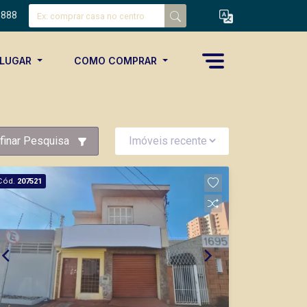
8888
ALUGAR
COMO COMPRAR
finar Pesquisa
Cód.
207521