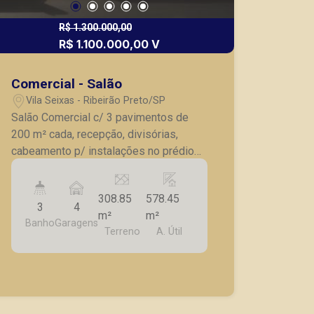
R$ 1.300.000,00
R$ 1.100.000,00 V
Comercial - Salão
Vila Seixas - Ribeirão Preto/SP
Salão Comercial c/ 3 pavimentos de
200 m² cada, recepção, divisórias,
cabeamento p/ instalações no prédio
todo, estacionamento p/ 4 carros, 3
wcs em cada pavimento, copa, piso frio,
308.85
578.45
excelente localização.
3
4
m²
m²
Banho
Garagens
Terreno
A. Útil