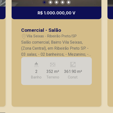
R$ 1.000.000,00 V
Comercial - Salão
Vila Seixas - Ribeirão Preto/SP
Salão comercial, Bairro Vila Seixas,
(Zona Central), em Ribeirão Preto SP. -
03 salas; - 02 banheiros; - Mezanino; -
Área coberta nos fundos; - Próximo de
avenidas de grande fluxo. A Piramid
2
352 m²
361.90 m²
tem como objetivo atender seus
Banho
Terreno
Const.
clientes com agilidade e segurança, em
locação, vendas de imóveis prontos,
usados ou mesmo nos principais
lançamentos da cidade de Ribeirão
Preto.