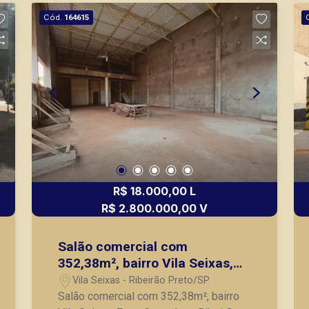
Cód.
164615
R$ 18.000,00 L
R$ 2.800.000,00 V
Salão comercial com
352,38m², bairro Vila Seixas,
Zona Central em Ribeirão
Vila Seixas - Ribeirão Preto/SP
Preto/SP.
Salão comercial com 352,38m², bairro