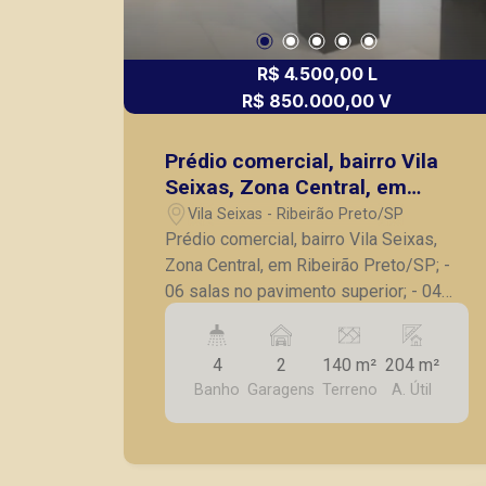
R$ 4.500,00 L
R$ 850.000,00 V
Prédio comercial, bairro Vila
Seixas, Zona Central, em
Ribeirão Preto/SP;
Vila Seixas - Ribeirão Preto/SP
Prédio comercial, bairro Vila Seixas,
Zona Central, em Ribeirão Preto/SP; -
06 salas no pavimento superior; - 04
banheiros, sendo 02 por pavimento; -
Recepção; - Cozinha; - Refeitório; -
4
2
140 m²
204 m²
Depósito; - 02 vagas de garagem
Banho
Garagens
Terreno
A. Útil
frontais e rotativas. A Piramid tem
como objetivo atender seus clientes
com agilidade e segurança, em locação,
vendas de imóveis prontos, usados ou