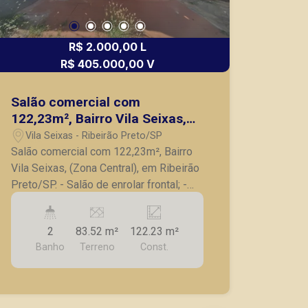
R$ 2.000,00 L
R$ 405.000,00 V
Salão comercial com
122,23m², Bairro Vila Seixas,
(Zona Central), em Ribeirão
Vila Seixas - Ribeirão Preto/SP
Preto/SP.
Salão comercial com 122,23m², Bairro
Vila Seixas, (Zona Central), em Ribeirão
Preto/SP. - Salão de enrolar frontal; -
Cozinha; - 2 banheiros; - 3 salas parte
superior sendo 1 com armário; -
2
83.52 m²
122.23 m²
Lavanderia; - Excelente localização em
Banho
Terreno
Const.
rua de grande fluxo. A Piramid tem
como objetivo atender seus clientes
com agilidade e segurança, em locação,
vendas de imóveis prontos, usados ou