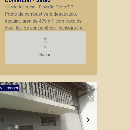
Comercial - Salão
Vila Albertina - Ribeirão Preto/SP
Posto de combustíveis desativado,
esquina, área de 479 m², com troca de
óleo, loja de conveniência, banheiros e
tanques de armazenagem.
2
Banho
Cód.
135509