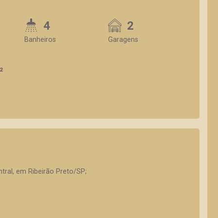
4
2
Banheiros
Garagens
²
ntral, em Ribeirão Preto/SP;