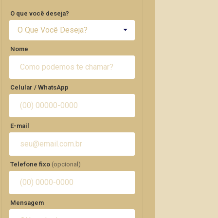
O que você deseja?
O Que Você Deseja?
Nome
Celular / WhatsApp
E-mail
Telefone fixo
(opcional)
Mensagem