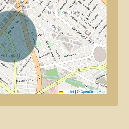
Leaflet
|
©
OpenStreetMap