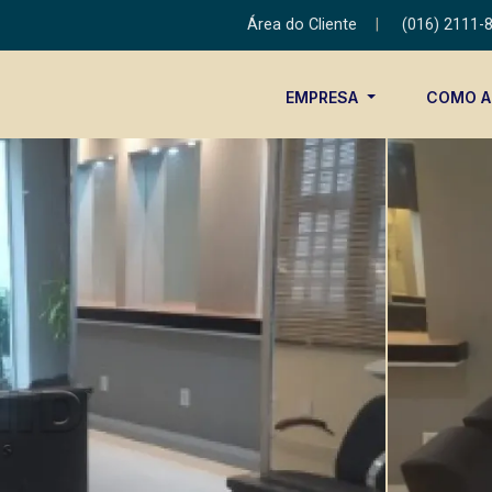
Área do Cliente
|
(016) 2111-
EMPRESA
COMO 