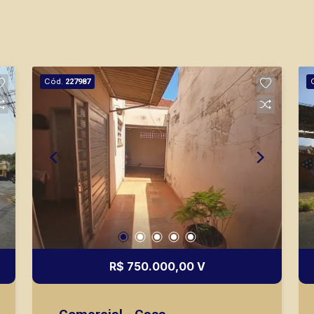
Cód.
227987
R$ 750.000,00 V