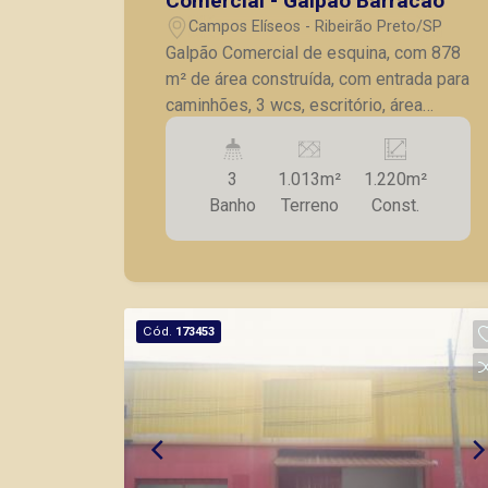
Comercial - Galpão Barracão
Campos Elíseos - Ribeirão Preto/SP
Galpão Comercial de esquina, com 878
m² de área construída, com entrada para
caminhões, 3 wcs, escritório, área
externa c/ quintal.
3
1.013m²
1.220m²
Banho
Terreno
Const.
Cód.
173453