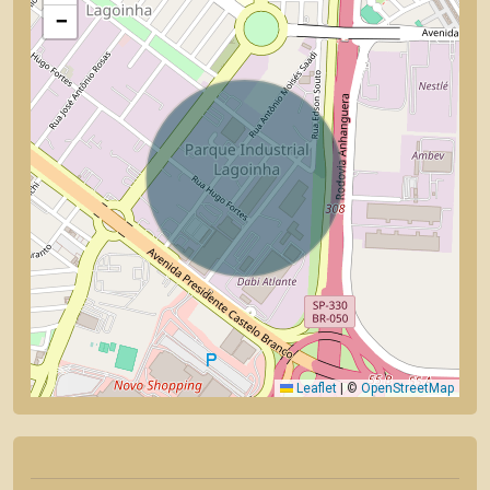
−
Leaflet
|
©
OpenStreetMap