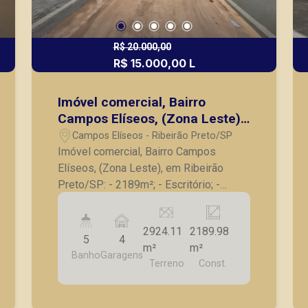
R$ 20.000,00
R$ 15.000,00 L
Imóvel comercial, Bairro
Campos Elíseos, (Zona Leste),
em Ribeirão Preto/SP:
Campos Elíseos - Ribeirão Preto/SP
Imóvel comercial, Bairro Campos
Elíseos, (Zona Leste), em Ribeirão
Preto/SP: - 2189m²; - Escritório; -
Salas; - Copa; - Lavanderia; - Mezanino;
- Refeitório; - Canil; - Vestiário; -
2924.11
2189.98
Entrada para caminhões e acesso; -
5
4
m²
m²
Estacionamento frontal para 4 vagas de
Banho
Garagens
Terreno
Const.
garagem; - Excelente localização e via
de grande fluxo. A Piramid tem como
objetivo atender seus clientes com