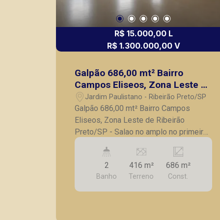
R$ 15.000,00 L
R$ 1.300.000,00 V
Galpão 686,00 mt² Bairro
Campos Eliseos, Zona Leste de
Ribeirão Preto/SP
Jardim Paulistano - Ribeirão Preto/SP
Galpão 686,00 mt² Bairro Campos
Eliseos, Zona Leste de Ribeirão
Preto/SP - Salao no amplo no primeiro
anda; - Andar superio amplo perfeito
para estoque; - Cozinha; - 2 Banheiros;
2
416 m²
686 m²
A Piramid tem como objetivo atender
Banho
Terreno
Const.
seus clientes com agilidade e
segurança, em locação, vendas de
imóveis prontos, usados ou mesmo
nos principais lançamentos da cidade