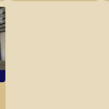
agilidade e segurança, em locação,
vendas de imóveis prontos, usados ou
mesmo nos principais lançamentos da
cidade de Ribeirão Preto.