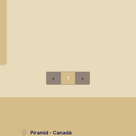
«
1
»
Piramid - Canadá