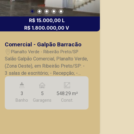
R$ 15.000,00 L
R$ 1.800.000,00 V
Comercial - Galpão Barracão
Planalto Verde - Ribeirão Preto/SP
Salão Galpão Comercial, Planalto Verde,
(Zona Oeste), em Ribeirão Preto/SP: -
3 salas de escritório; - Recepção; -
Arquivo; - 2 copas; - Vestiário; -
Banheiro social; - Lavabo; - Pé direito
3
5
548.29 m²
duplo 275,95; - Área depósito PD
Banho
Garagens
Const.
normal 166,18; - Portas e janelas em
alumínio; - Forro depósito e salão; -
Fácil acesso para rodovia. A Piramid
tem como objetivo atender seus
clientes com agilidade e segurança, em