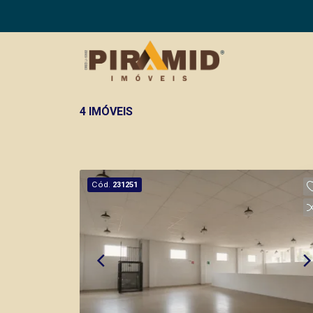
4 IMÓVEIS
Cód.
231251