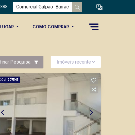
8888
ALUGAR
COMO COMPRAR
finar Pesquisa
Cód.
207545