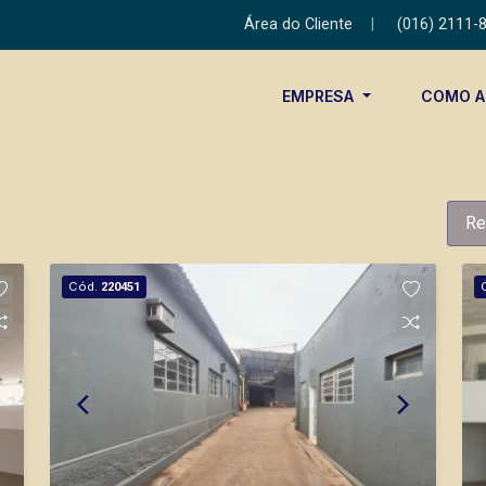
Área do Cliente
|
(016) 2111-
EMPRESA
COMO 
Re
Cód.
220451