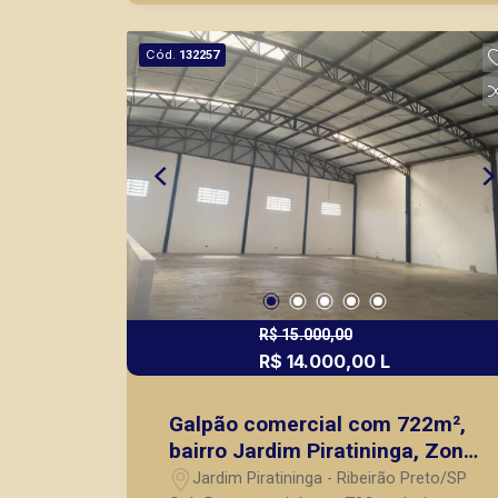
de Ribeirão Preto.
Cód.
132257
R$ 15.000,00
R$ 14.000,00 L
Galpão comercial com 722m²,
bairro Jardim Piratininga, Zona
Oeste de Ribeirão Preto/SP.
Jardim Piratininga - Ribeirão Preto/SP