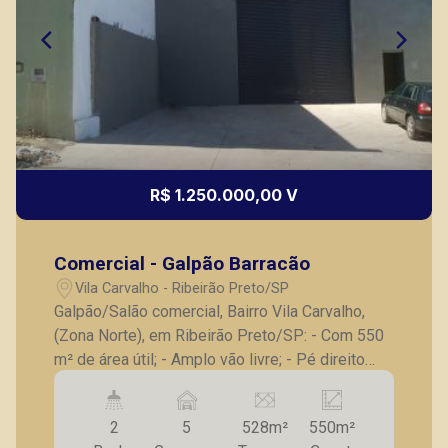
CORRETOR DE PLANTÃO
R$ 1.250.000,00 V
Lucelia Mariotti
CRECI 146320 - Venda
Comercial - Galpão Barracão
(16) 99222-2915
Vila Carvalho - Ribeirão Preto/SP
Galpão/Salão comercial, Bairro Vila Carvalho,
CORRETOR DE PLANTÃO
(Zona Norte), em Ribeirão Preto/SP: - Com 550
m² de área útil; - Amplo vão livre; - Pé direito
alto de 6,5 metros; - Sala de espera; - Escritório;
- Piso em concreto usinado para veículos
2
5
528m²
550m²
pesados; - 02 banheiros, sendo 01 de