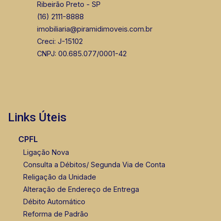
Ribeirão Preto - SP
(16) 2111-8888
imobiliaria@piramidimoveis.com.br
Creci: J-15102
CNPJ: 00.685.077/0001-42
Fátima Spadaro
CRECI 119074 - Venda
(16) 99105-3578
Links Úteis
CPFL
Ligação Nova
Consulta a Débitos/ Segunda Via de Conta
Religação da Unidade
Alteração de Endereço de Entrega
Débito Automático
Reforma de Padrão