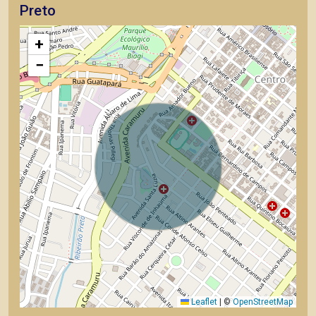
Preto
+
−
Leaflet
|
©
OpenStreetMap