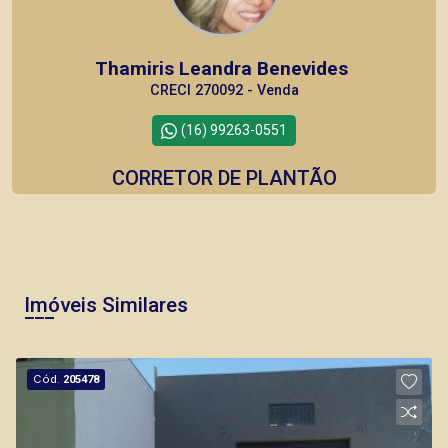
Thamiris Leandra Benevides
CRECI 270092 - Venda
(16) 99263-0551
CORRETOR DE PLANTÃO
Imóveis Similares
Marcos Antonio Ferreira
CRECI 82740 - Venda
Cód.
205478
(16) 99137-0754
Corretor(a) Online