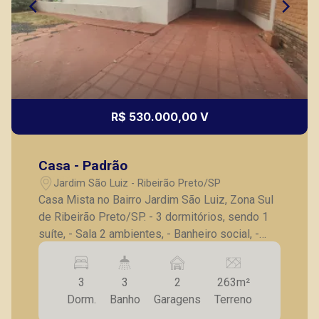
R$ 530.000,00 V
Casa - Padrão
Jardim São Luiz - Ribeirão Preto/SP
Casa Mista no Bairro Jardim São Luiz, Zona Sul
de Ribeirão Preto/SP. - 3 dormitórios, sendo 1
suíte, - Sala 2 ambientes, - Banheiro social, -
Cozinha com gabinete, - Copa, - Quintal, - 2
vagas de garagem. A Piramid tem como objetivo
3
3
2
263m²
atender seus clientes com agilidade e
Dorm.
Banho
Garagens
Terreno
segurança, em locação, vendas de imóveis