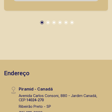
prontos, usados ou mesmo nos principais
lançamentos da cidade de Ribeirão Preto
Endereço
Piramid - Canadá
Avenida Carlos Consoni, 880 - Jardim Canadá,
CEP:
14024-270
Ribeirão Preto - SP