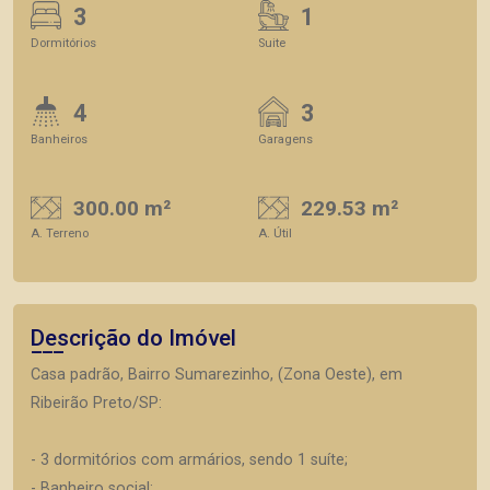
3
1
Dormitórios
Suite
4
3
Banheiros
Garagens
300.00 m²
229.53 m²
A. Terreno
A. Útil
Descrição do Imóvel
Casa padrão, Bairro Sumarezinho, (Zona Oeste), em
Ribeirão Preto/SP:
- 3 dormitórios com armários, sendo 1 suíte;
- Banheiro social;