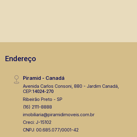
prontos, usados ou mesmo nos principais
lançamentos da cidade de Ribeirão Preto.
Endereço
Piramid - Canadá
Avenida Carlos Consoni, 880 - Jardim Canadá,
CEP:
14024-270
Ribeirão Preto - SP
(16) 2111-8888
imobiliaria@piramidimoveis.com.br
Creci: J-15102
CNPJ: 00.685.077/0001-42