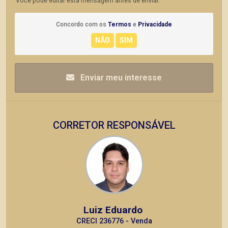
Você pode editar esta mensagem antes de enviar.
Concordo com os
Termos
e
Privacidade
Enviar meu interesse
CORRETOR RESPONSÁVEL
Luiz Eduardo
CRECI 236776 - Venda