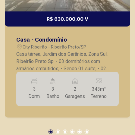
R$ 630.000,00 V
Casa - Condomínio
City Ribeirão - Ribeirão Preto/SP
Casa térrea, Jardim dos Gerânios, Zona Sul,
Ribeirão Preto Sp. - 03 dormitórios com
armários embutidos; - Sendo 01 suíte; - 02
dormitórios com ar condicionado; - Sala para 02
ambientes com ar condicionado; - Sala de
3
3
2
343m²
jantar/Copa; - 02 banheiros com armários
Dorm.
Banho
Garagens
Terreno
embutido e box; - Cozinha planejada; -
Lavanderia coberta; - Quintal com área gourmet
com churrasqueira; - Hidromassagem; - 02
vagas de garagem. A Piramid tem como objetivo
atender seus clientes com agilidade e
segurança, em locação, vendas de imóveis