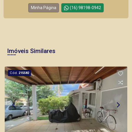
Minha Página
(16) 98198-0942
Imóveis Similares
Cód.
215582