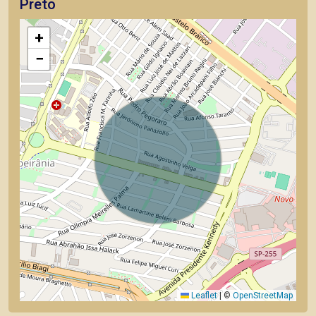
Preto
+
−
Leaflet
|
©
OpenStreetMap