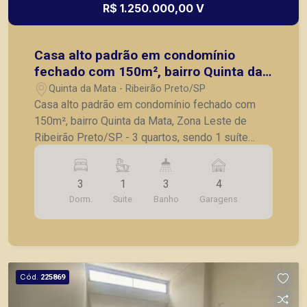
R$ 1.250.000,00 V
Casa alto padrão em condomínio
fechado com 150m², bairro Quinta da
Mata, Zona Leste de Ribeirão Preto/SP.
Quinta da Mata - Ribeirão Preto/SP
Casa alto padrão em condomínio fechado com
150m², bairro Quinta da Mata, Zona Leste de
Ribeirão Preto/SP. - 3 quartos, sendo 1 suíte
completo em armários; - Banheiro social; - Sala
para 2 ambientes; - Lavabo; - Cozinha planejada
3
1
3
4
com cooktop, churrasqueira e coifa, integrada a
Dorm.
Suite
Banho
Garagens
área gourmet; - Área de serviço; - Piscina com
cascata; - Ducha; - Iluminação completa em led; -
4 vagas de garagem. A Piramid tem como
objetivo atender seus clientes com agilidade e
segurança, em locação, vendas de imóveis
Cód.
225869
prontos, usados ou mesmo nos principais
lançamentos da cidade de Ribeirão Preto.