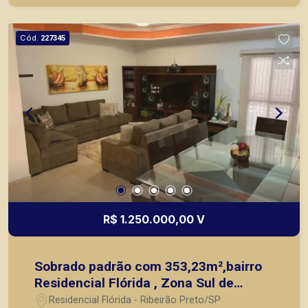
ou mesmo nos principais lançamentos da cidade
de Ribeirão Preto.
Cód.
227345
R$ 1.250.000,00 V
Sobrado padrão com 353,23m²,bairro
Residencial Flórida , Zona Sul de
Ribeirão Preto/SP.
Residencial Flórida - Ribeirão Preto/SP