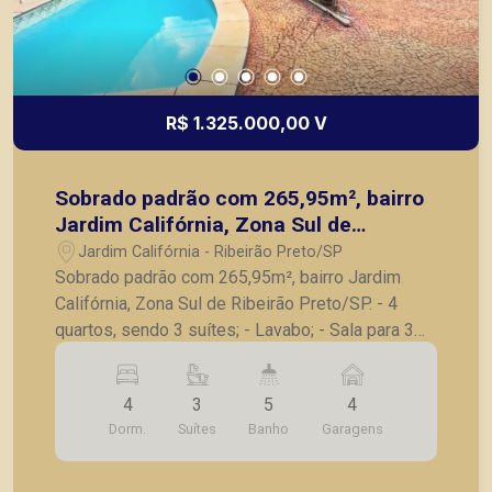
ou mesmo nos principais lançamentos da cidade
de Ribeirão Preto.
R$ 1.325.000,00 V
Sobrado padrão com 265,95m², bairro
Jardim Califórnia, Zona Sul de
Ribeirão Preto/SP.
Jardim Califórnia - Ribeirão Preto/SP
Sobrado padrão com 265,95m², bairro Jardim
Califórnia, Zona Sul de Ribeirão Preto/SP. - 4
quartos, sendo 3 suítes; - Lavabo; - Sala para 3
ambientes; - Cozinha planejada com armários; -
Lavanderia independente; - Banheiro de serviço; -
4
3
5
4
Área gourmet com churrasqueira; - Piscina; - 4
Dorm.
Suítes
Banho
Garagens
vagas de garagem. A Piramid tem como objetivo
atender seus clientes com agilidade e segurança,
em locação, vendas de imóveis prontos, usados