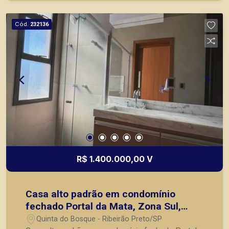
area da piscina; - Garagem para 7 carros; - Portão
eletrônico. A Piramid tem como objetivo atender
Cód.
232136
seus clientes com agilidade e segurança, em
locação, vendas de imóveis prontos, usados ou
mesmo nos principais lançamentos da cidade de
Ribeirão Preto.
R$ 1.400.000,00 V
Casa alto padrão em condomínio
fechado Portal da Mata, Zona Sul,
Ribeirão Preto-SP
Quinta do Bosque - Ribeirão Preto/SP