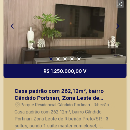
Preto.
R$ 1.250.000,00 V
Casa padrão com 262,12m², bairro
Cândido Portinari, Zona Leste de
Ribeirão Preto/SP.
Parque Residencial Cândido Portinari - Ribeirão
Preto/SP
Casa padrão com 262,12m², bairro Cândido
Portinari, Zona Leste de Ribeirão Preto/SP. - 3
suítes, sendo 1 suíte master com closet; -