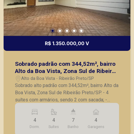
instalados após a efetivação da venda. A Piramid
tem como objetivo atender seus clientes com
agilidade e segurança, em locação, vendas de
imóveis prontos, usados ou mesmo nos
principais lançamentos da cidade de Ribeirão
Preto.
R$ 1.350.000,00 V
Sobrado padrão com 344,52m², bairro
Alto da Boa Vista, Zona Sul de Ribeirão
Preto/SP.
Alto da Boa Vista - Ribeirão Preto/SP
Sobrado alto padrão com 344,52m², bairro Alto da
Boa Vista, Zona Sul de Ribeirão Preto/SP. - 4
suítes com armários, sendo 2 com sacada; -
Banheiro social com box blindex e gabinete; -
Sala para 2 ambientes com ar condicionado; -
4
4
7
4
Escritório com ar condicionado; - Lavabo; -
Dorm.
Suítes
Banho
Garagens
Cozinha com armários; - Despensa; - Lavanderia