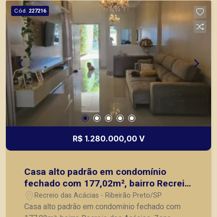
Ribeirão Preto.
Cód.
227216
R$ 1.280.000,00 V
Casa alto padrão em condomínio
fechado com 177,02m², bairro Recreio
das Acácias, Zona Leste de Ribeirão
Recreio das Acácias - Ribeirão Preto/SP
Preto/SP.
Casa alto padrão em condomínio fechado com