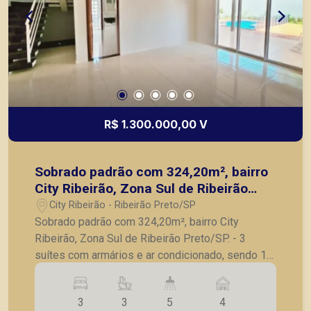
R$ 1.300.000,00 V
Sobrado padrão com 324,20m², bairro
City Ribeirão, Zona Sul de Ribeirão
Preto/SP.
City Ribeirão - Ribeirão Preto/SP
Sobrado padrão com 324,20m², bairro City
Ribeirão, Zona Sul de Ribeirão Preto/SP. - 3
suítes com armários e ar condicionado, sendo 1
master com closet e hidro; - Sala para 3
ambientes; - Escritório; - Lavabo; - Cozinha; -
3
3
5
4
Área de serviço planejada; - Dependência de