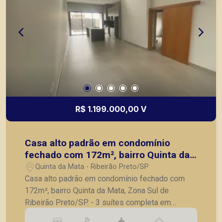
R$ 1.199.000,00 V
Casa alto padrão em condomínio
fechado com 172m², bairro Quinta da
Mata, Zona Sul de Ribeirão Preto/SP.
Quinta da Mata - Ribeirão Preto/SP
Casa alto padrão em condomínio fechado com
172m², bairro Quinta da Mata, Zona Sul de
Ribeirão Preto/SP. - 3 suítes completa em
armários, sendo 1 master com closet; - Lavabo; -