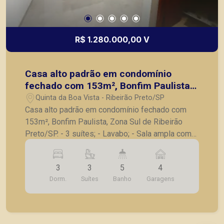
R$ 1.280.000,00 V
Casa alto padrão em condomínio
fechado com 153m², Bonfim Paulista,
Zona Sul de Ribeirão Preto/SP.
Quinta da Boa Vista - Ribeirão Preto/SP
Casa alto padrão em condomínio fechado com
153m², Bonfim Paulista, Zona Sul de Ribeirão
Preto/SP. - 3 suítes; - Lavabo; - Sala ampla com
pé direito duplo; - Cozinha com ilha e armários
planejados; - Piscina com cascata , hidro e led; -
3
3
5
4
Banheiro externo; - Corredor lateral; - 4 vagas de
Dorm.
Suítes
Banho
Garagens
garagem. A Piramid tem como objetivo atender
seus clientes com agilidade e segurança, em
locação, vendas de imóveis prontos, usados ou
mesmo nos principais lançamentos da cidade de