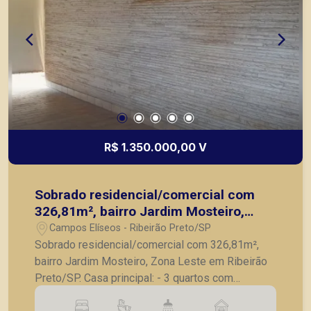
R$ 1.350.000,00 V
Sobrado residencial/comercial com
326,81m², bairro Jardim Mosteiro,
Zona Leste em Ribeirão Preto/SP.
Campos Elíseos - Ribeirão Preto/SP
Sobrado residencial/comercial com 326,81m²,
bairro Jardim Mosteiro, Zona Leste em Ribeirão
Preto/SP. Casa principal: - 3 quartos com
armários, sendo 1 suíte; - Banheiro social; - Sala;