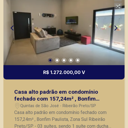
Ribeirão Preto.
R$ 1.272.000,00 V
Casa alto padrão em condomínio
fechado com 157,24m² , Bonfim
Paulista, Zona Sul Ribeirão Preto/SP.
Quintas de São José - Ribeirão Preto/SP
Casa alto padrão em condomínio fechado com
157,24m² , Bonfim Paulista, Zona Sul Ribeirão
Preto/SP. - 03 suítes, sendo 1 suíte com ducha