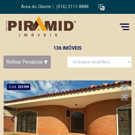
Área do Cliente
|
(016) 2111-8888
136 IMÓVEIS
Refinar Pesquisa
Cód.
232709