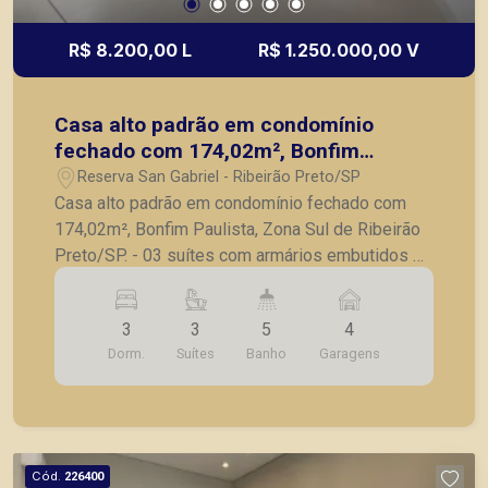
R$ 8.200,00 L
R$ 1.250.000,00 V
Casa alto padrão em condomínio
fechado com 174,02m², Bonfim
Paulista, Zona Sul de Ribeirão
Reserva San Gabriel - Ribeirão Preto/SP
Preto/SP.
Casa alto padrão em condomínio fechado com
174,02m², Bonfim Paulista, Zona Sul de Ribeirão
Preto/SP. - 03 suítes com armários embutidos e
ar condicionado; - Lavabo; - Sala para 2
ambientes; - Área gourmet; - Cozinha planejada
3
3
5
4
com churrasqueira; - Lavanderia com armário; -
Dorm.
Suítes
Banho
Garagens
Banheiro externo; - Piscina; - 4 vagas de
garagem. A Piramid tem como objetivo atender
seus clientes com agilidade e segurança, em
locação, vendas de imóveis prontos, usados ou
mesmo nos principais lançamentos da cidade de
Cód.
226400