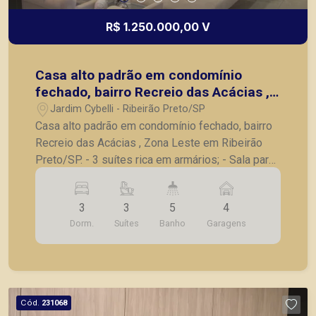
R$ 1.250.000,00 V
Casa alto padrão em condomínio
fechado, bairro Recreio das Acácias ,
Zona Leste em Ribeirão Preto/SP.
Jardim Cybelli - Ribeirão Preto/SP
Casa alto padrão em condomínio fechado, bairro
Recreio das Acácias , Zona Leste em Ribeirão
Preto/SP. - 3 suítes rica em armários; - Sala para
2 ambientes; - Lavabo; - Cozinha com ilha e
eletrodomésticos; - Churrasqueira; - Lavanderia
3
3
5
4
separada; - Piscina aquecida; - Corredor lateral; -
Dorm.
Suítes
Banho
Garagens
Jardim; - Fotovoltaica; - Ar condicionado em
todos os cômodos; - 4 vagas de garagem. A
Piramid tem como objetivo atender seus clientes
com agilidade e segurança, em locação, vendas
de imóveis prontos, usados ou mesmo nos
Cód.
231068
principais lançamentos da cidade de Ribeirão