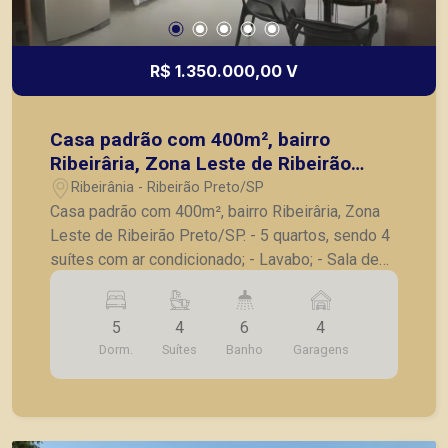
R$ 1.350.000,00 V
Casa padrão com 400m², bairro
Ribeirâria, Zona Leste de Ribeirão
Preto/SP.
Ribeirânia - Ribeirão Preto/SP
Casa padrão com 400m², bairro Ribeirâria, Zona
Leste de Ribeirão Preto/SP. - 5 quartos, sendo 4
suítes com ar condicionado; - Lavabo; - Sala de
Tv; - Sala para 2 ambientes; - Cozinha; -
Despensa; - Área gourmet com churrasqueira; -
5
4
6
4
Piscina; - 4 vagas de garagem. A Piramid tem
Dorm.
Suítes
Banho
Garagens
como objetivo atender seus clientes com
agilidade e segurança, em locação, vendas de
imóveis prontos, usados ou mesmo nos
principais lançamentos da cidade de Ribeirão