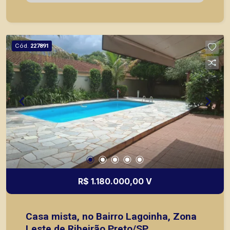
com armários; - Banheiro de serviço; - Quarto de
serviço com armários; - Área gourmet; - Piscina; -
Corredor lateral; - 4 vagas de garagem. A Piramid
tem como objetivo atender seus clientes com
Cód.
227891
agilidade e segurança, em locação, vendas de
imóveis prontos, usados ou mesmo nos
principais lançamentos da cidade de Ribeirão
Preto.
R$ 1.180.000,00 V
Casa mista, no Bairro Lagoinha, Zona
Leste de Ribeirão Preto/SP.