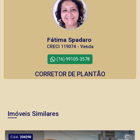
Fátima Spadaro
CRECI 119074 - Venda
(16) 99105-3578
CORRETOR DE PLANTÃO
Imóveis Similares
Bráulio Alvarez
CRECI 234.175 - Venda
Cód.
204290