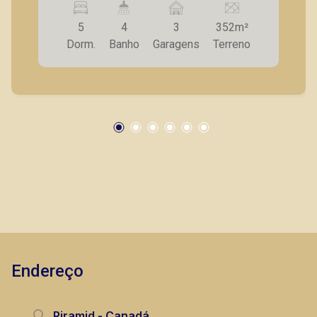
Jardim Paulista e Paulistano, Jardim Macedo e
5
4
3
352m²
Higienópolis (Centro). Localizado em uma rua de
Dorm.
Banho
Garagens
Terreno
movimento gerado pela Avenida Francisco
Junqueira com destino à Avenida
Independência, a Clínica possui 269,58 m2 de
Lucelia Mariotti
área construída, onde foi projetada
CRECI 146320 - Venda
detalhadamente uma planta para comportar o
funcionamento de Clínica Veterinária com Centro
(16) 99222-2915
Cirúrgico, Recuperação e Pet Shop. - Mobiliado;
- Recepção; - Loja; - Sala de administração/
CORRETOR DE PLANTÃO
Banheiro; - Sala de espera interna com espaço
kids e externa; - Sala de tosa, de banho com 02
banheiras; - Consultório para atendimento de
gatos, de cães, de soro, medicação e vacinação;
- Sala de recuperação/ centro cirúrgico/
Endereço
banheiro family/ sala de paramentação, sala de
Murilo Bazilio
lavagem e esterilização de materiais cirúrgicos/
sala para depósito/ sala de descanso; -
CRECI 307.010 - Venda
Piramid - Canadá