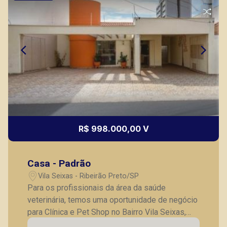
(16) 99327-7979
Corretor(a) Online
CORRETOR DE PLANTÃO
R$ 998.000,00 V
Marcos Antonio Ferreira
CRECI 82740 - Venda
Casa - Padrão
(16) 99137-0754
Vila Seixas - Ribeirão Preto/SP
Corretor(a) Online
Para os profissionais da área da saúde
veterinária, temos uma oportunidade de negócio
CORRETOR DE PLANTÃO
para Clínica e Pet Shop no Bairro Vila Seixas,
região próxima aos bairros: Jardim América,