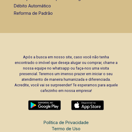
Seladora a vácuo e Selabem/ Freezer Midea/
Débito Automático
Tanquinho Colormaq/ Máquina de lavar
Reforma de Padrão
Electrolux 12 kg/ Geladeira Cônsul/ Fogão
Esmaltec. Vamos agendar uma visita neste
imóvel hoje mesmo?
Após a busca em nosso site, caso você não tenha
encontrado o imóvel que deseja alugar ou comprar, chame a
nossa equipe no whatsapp ou faça-nos uma visita
presencial. Teremos um imenso prazer em iniciar o seu
atendimento de maneira humanizada e diferenciada.
Acredite, você vai se surpreender! Te esperamos para aquele
cafezinho em nossa empresa!
Política de Privacidade
Termo de Uso