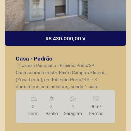
R$ 430.000,00 V
Casa - Padrão
Jardim Paulistano - Ribeirão Preto/SP
Casa sobrado mista, Bairro Campos Elíseos,
(Zona Leste), em Ribeirão Preto/SP: - 3
dormitórios com armários, sendo 1 suíte
completa com sacada; - Banheiro social
completo; - Sala para 2 ambientes; - Cozinha
3
3
1
96m²
com armários; - Lavanderia; - Banheiro de
Dorm.
Banho
Garagem
Terreno
serviço; - 1 vaga de garagem coberta. A Piramid
tem como objetivo atender seus clientes com
agilidade e segurança, em locação, vendas de