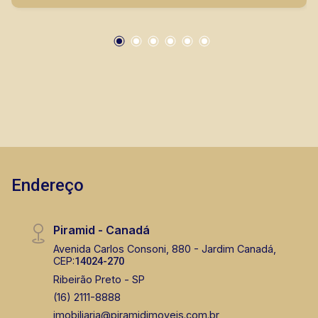
imóveis prontos, usados ou mesmo nos
principais lançamentos da cidade de Ribeirão
Preto.
Endereço
Piramid - Canadá
Avenida Carlos Consoni, 880 - Jardim Canadá,
CEP:
14024-270
Ribeirão Preto - SP
(16) 2111-8888
imobiliaria@piramidimoveis.com.br