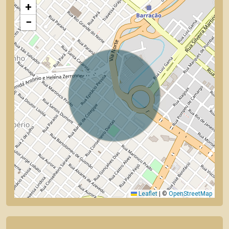
+
−
Leaflet
|
©
OpenStreetMap