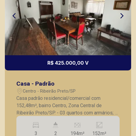
R$ 425.000,00 V
Casa - Padrão
Centro - Ribeirão Preto/SP
Casa padrão residencial/comercial com
152,48m², bairro Centro, Zona Central de
Ribeirão Preto/SP. - 03 quartos com armários; -
Banheiro social; - Sala para 2 ambientes; -
Cozinha com armários; - Despensa; -
3
2
194m²
152m²
Lavanderia; - Banheiro de serviço; - Corredor