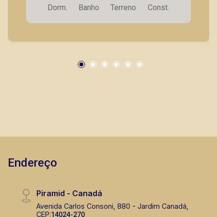
Dorm.
Banho
Terreno
Const.
lateral; - Jardim. A Piramid tem como objetivo
atender seus clientes com agilidade e
segurança, em locação, vendas de imóveis
prontos, usados ou mesmo nos principais
lançamentos da cidade de Ribeirão Preto.
Endereço
Piramid - Canadá
Avenida Carlos Consoni, 880 - Jardim Canadá,
CEP:
14024-270