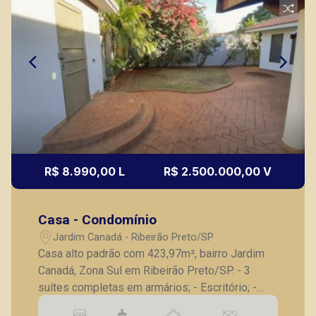
CRECI 307.010 - Venda
(16) 98119-7226
Corretor(a) Online
CORRETOR DE PLANTÃO
R$ 8.990,00 L
R$ 2.500.000,00 V
Marcos Antonio Ferreira
Casa - Condomínio
CRECI 82740 - Venda
Jardim Canadá - Ribeirão Preto/SP
(16) 99137-0754
Casa alto padrão com 423,97m², bairro Jardim
Canadá, Zona Sul em Ribeirão Preto/SP. - 3
CORRETOR DE PLANTÃO
suítes completas em armários; - Escritório; -
Lavabo; - Sala para 2 ambientes; - Cozinha