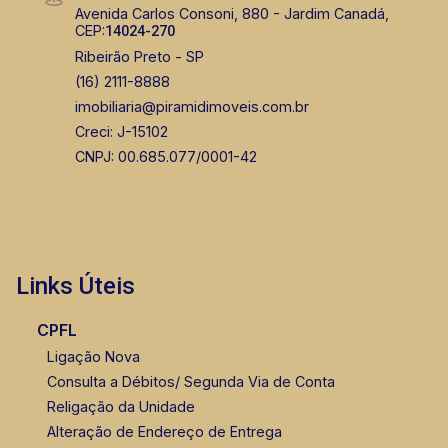
CRECI 119074 - Venda
Avenida Carlos Consoni, 880 - Jardim Canadá,
CEP:
14024-270
(16) 99105-3578
Ribeirão Preto - SP
Corretor(a) Online
(16) 2111-8888
imobiliaria@piramidimoveis.com.br
CORRETOR DE PLANTÃO
Creci: J-15102
CNPJ: 00.685.077/0001-42
Links Úteis
Thamiris Leandra Benevides
CRECI 270092 - Venda
CPFL
(16) 99263-0551
Ligação Nova
Consulta a Débitos/ Segunda Via de Conta
Religação da Unidade
Alteração de Endereço de Entrega