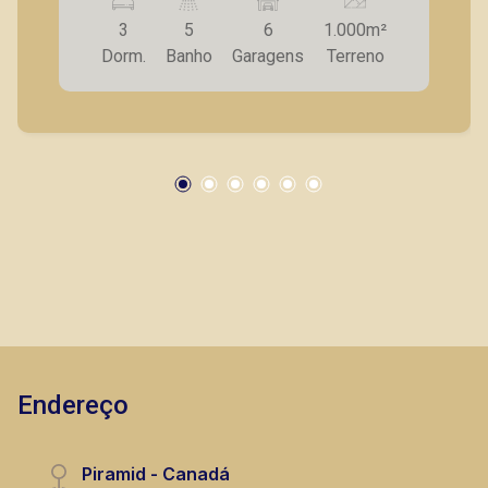
planejada; - Despensa; - Lavanderia; - Quarto e
3
5
6
1.000m²
banheiro de serviço; - Varanda gourmet com
Dorm.
Banho
Garagens
Terreno
churrasqueira; - Piscina; - Ducha; - Quadra de
futebol; - Jardim; - 6 vagas de garagem.
Também temos imóveis no Jardim Olhos d
Bráulio Alvarez
´Água, Nova Aliança, Jardim Irajá, Bosque das
CRECI 234.175 - Venda
Juritis, casas e apartamentos próximos a
mercados, farmácias, escolas, além de pontos
(16) 99327-7979
comerciais localizados na Zona Sul.
Corretor(a) Online
CORRETOR DE PLANTÃO
Endereço
Fátima Spadaro
Piramid - Canadá