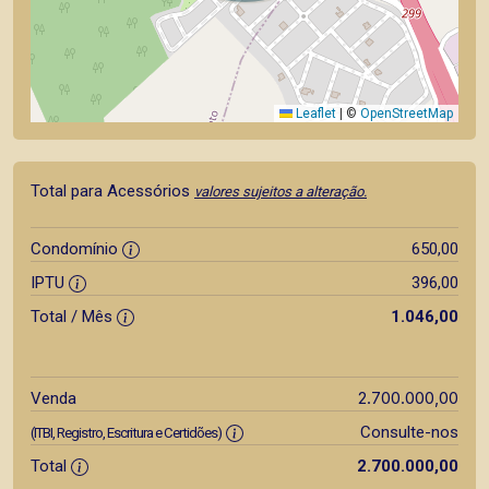
Leaflet
|
©
OpenStreetMap
Total para Acessórios
valores sujeitos a alteração.
Condomínio
650,00
IPTU
396,00
Total / Mês
1.046,00
2.700.000,00
Venda
Consulte-nos
(ITBI, Registro, Escritura e Certidões)
Total
2.700.000,00