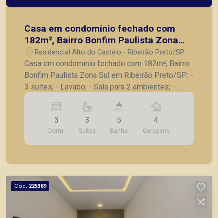
Casa em condomínio fechado com
182m², Bairro Bonfim Paulista Zona
Sul em Ribeirão Preto/SP:
Residencial Alto do Castelo - Ribeirão Preto/SP
Casa em condomínio fechado com 182m², Bairro
Bonfim Paulista Zona Sul em Ribeirão Preto/SP: -
3 suítes; - Lavabo; - Sala para 2 ambientes; -
Cozinha em ilha integrada com a área gourmet; -
Despensa; - Lavanderia; - Vestiário; - Jardim; -
3
3
5
4
Piscina; - 4 vagas de garagem. A Piramid tem
Dorm.
Suítes
Banho
Garagens
como objetivo atender seus clientes com
agilidade e segurança, em locação, vendas de
imóveis prontos, usados ou mesmo nos
principais lançamentos da cidade de Ribeirão
Preto.
Cód.
225389