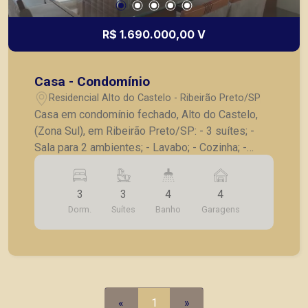
R$ 1.690.000,00 V
Casa - Condomínio
Residencial Alto do Castelo - Ribeirão Preto/SP
Casa em condomínio fechado, Alto do Castelo,
(Zona Sul), em Ribeirão Preto/SP: - 3 suítes; -
Sala para 2 ambientes; - Lavabo; - Cozinha; -
Aquecimento solar; - Piscina aquecida; - 4 vagas
de garagem. A Piramid tem como objetivo
3
3
4
4
atender seus clientes com agilidade e segurança,
Dorm.
Suítes
Banho
Garagens
em locação, vendas de imóveis prontos, usados
ou mesmo nos principais lançamentos da cidade
de Ribeirão Preto.
«
1
»