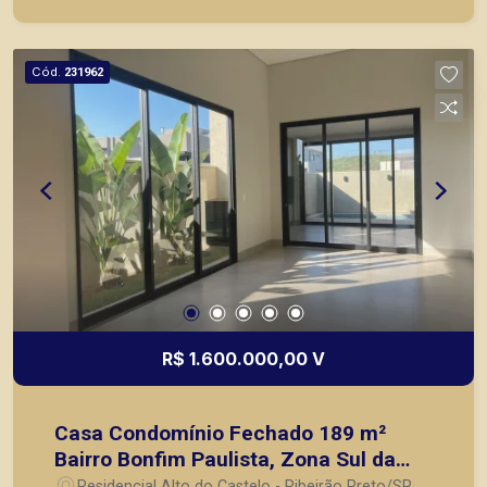
comerciais localizados na Zona Sul.
Cód.
231962
R$ 1.600.000,00 V
Casa Condomínio Fechado 189 m²
Bairro Bonfim Paulista, Zona Sul da
Ribeirão Preto/SP;
Residencial Alto do Castelo - Ribeirão Preto/SP