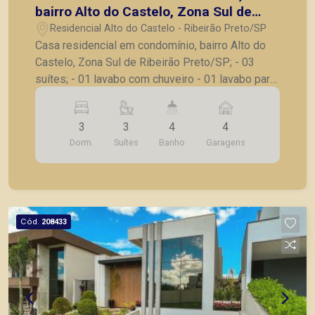
bairro Alto do Castelo, Zona Sul de
Ribeirão Preto/SP;
Residencial Alto do Castelo - Ribeirão Preto/SP
Casa residencial em condomínio, bairro Alto do
Castelo, Zona Sul de Ribeirão Preto/SP; - 03
suítes; - 01 lavabo com chuveiro - 01 lavabo para
piscina com chuveiro; - Sala para 02 ambientes; -
Área gourmet integrada; - Escritório completo; -
3
3
4
4
Cozinha completa em eletrodomésticos; - Área
Dorm.
Suítes
Banho
Garagens
de serviço rica em armários; - Depósito com
prateleiras em ardósia - Iluminação completa
com Interruptores inteligentes - Piscina com
hidromassagem, aquecimento e iluminação; - 04
vagas de garagem, sendo 02 cobertas e 02
Cód.
208433
descobertas. Também temos imóveis no Nova
Aliança, Jardim Botânico, Jardim Canadá, casas e
apartamentos próximos a mercados, farmácias,
escolas, além de pontos comerciais localizados
na Zona Sul.