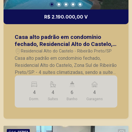
R$ 2.190.000,00 V
Casa alto padrão em condomínio
fechado, Residencial Alto do Castelo,
Zona Sul de Ribeirão Preto/SP.
Residencial Alto do Castelo - Ribeirão Preto/SP
Casa alto padrão em condomínio fechado,
Residencial Alto do Castelo, Zona Sul de Ribeirão
Preto/SP. - 4 suítes climatizadas, sendo a suíte
master com closet e banheira de
hidromassagem; - 1 suíte localizada no
4
4
6
4
pavimento térreo; - Lavabo; - Living integrado em
Dorm.
Suítes
Banho
Garagens
3 ambientes; - Espaço home theater com painel
de projeção; - Cozinha gourmet integrada, com
ilha central e churrasqueira; - Despensa; -
Lavanderia equipada; - Banheiro externo com
chuveiro; - Piscina aquecida com hidromassagem
Cód.