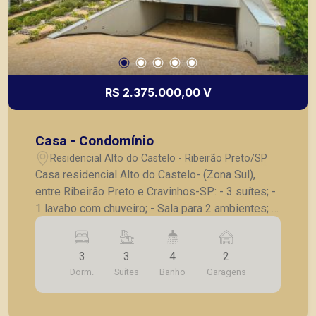
R$ 2.375.000,00 V
Casa - Condomínio
Residencial Alto do Castelo - Ribeirão Preto/SP
Casa residencial Alto do Castelo- (Zona Sul),
entre Ribeirão Preto e Cravinhos-SP: - 3 suítes; -
1 lavabo com chuveiro; - Sala para 2 ambientes; -
Cozinha completa em eletrodomésticos; -
Lavanderia; - Área gourmet; - Piscina com
3
3
4
2
hidromassagem, aquecimento e iluminação; -
Dorm.
Suítes
Banho
Garagens
Depósito; - 2 vagas de garagem subterrânea.
Também temos imóveis no Nova Aliança, Jardim
Botânico, Jardim Canadá, casas e apartamentos