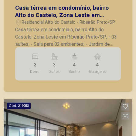
Casa térrea em condomínio, bairro
Alto do Castelo, Zona Leste em
Ribeirão Preto/SP;
Residencial Alto do Castelo - Ribeirão Preto/SP
Casa térrea em condomínio, bairro Alto do
Castelo, Zona Leste em Ribeirão Preto/SP; - 03
suítes; - Sala para 02 ambientes; - Jardim de
inverno; - Lavabo com revestimento de pedra; -
Varanda gourmet integrada; - Cozinha ampla; -
3
3
4
4
Lavanderia com acesso externo e interno; -
Dorm.
Suítes
Banho
Garagens
Piscina aquecida e hidromassagem com vista
privilegiada; - Entrada lateral independente; - 04
vagas de garagem. Diferenciais: - Revestimento
de pedra madeira na fachada e lateral; -
Revestimento em pedra madeira na sala; - Casa
Cód.
219953
de esquina com entrada social reservada; -
Fechamento em gradil para privacidade da área
comum; - Ilha e bancadas dos banheiros em
granito; - Box e espelhos instalados; -