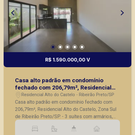
R$ 1.590.000,00 V
Casa alto padrão em condomínio
fechado com 206,79m², Residencial
Alto do Castelo, Zona Sul de Ribeirão
Residencial Alto do Castelo - Ribeirão Preto/SP
Preto/SP.
Casa alto padrão em condomínio fechado com
206,79m², Residencial Alto do Castelo, Zona Sul
de Ribeirão Preto/SP. - 3 suítes com armários,
sendo 1 suíte master com closet; - Escritório; -
Sala para 2 ambientes com pé direito duplo; -