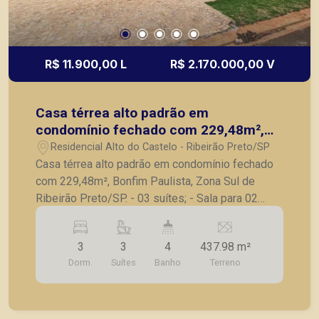
R$ 11.900,00 L
R$ 2.170.000,00 V
Casa térrea alto padrão em
condomínio fechado com 229,48m²,
Bonfim Paulista, Zona Sul de Ribeirão
Residencial Alto do Castelo - Ribeirão Preto/SP
Preto/SP.
Casa térrea alto padrão em condomínio fechado
com 229,48m², Bonfim Paulista, Zona Sul de
Ribeirão Preto/SP. - 03 suítes; - Sala para 02
ambientes; - Lavabo; - Varanda gourmet; -
Cozinha planejada; - Piscina; - Aréa de serviço; -
3
3
4
437.98 m²
04 vagas de garagem; - Escritório; Diferenciais: *
Dorm.
Suítes
Banho
Terreno
Escritório amplo, com possibilidade de mais uma
suíte. * Revestimento de pedra madeira na
fachada e lateral; * Piscina aquecida e
hidromassagem com vista privilegiada; *