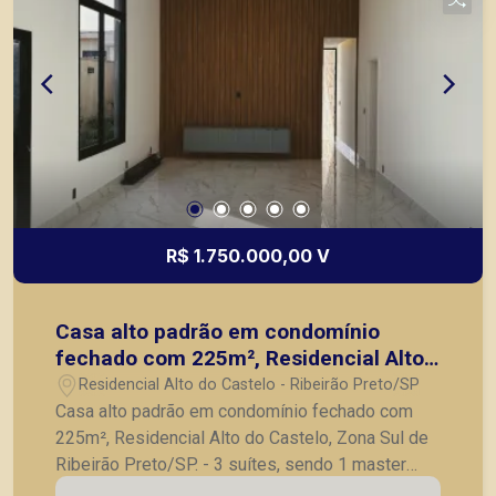
R$ 1.750.000,00 V
Casa alto padrão em condomínio
fechado com 225m², Residencial Alto
do Castelo, Zona Sul de Ribeirão
Residencial Alto do Castelo - Ribeirão Preto/SP
Preto/SP.
Casa alto padrão em condomínio fechado com
225m², Residencial Alto do Castelo, Zona Sul de
Ribeirão Preto/SP. - 3 suítes, sendo 1 master
com closet; - Lavabo; - Sala para 2 ambientes