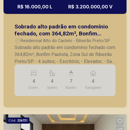
R$ 16.000,00 L
R$ 3.200.000,00 V
Sobrado alto padrão em condomínio
fechado, com 364,82m², Bonfim
Paulista, Zona Sul de Ribeirão
Residencial Alto do Castelo - Ribeirão Preto/SP
Preto/SP.
Sobrado alto padrão em condomínio fechado com
364,82m², Bonfim Paulista, Zona Sul de Ribeirão
Preto/SP. - 4 suítes; - Escritório; - Elevador; - Sala
para 2 ambientes; - Lavabo; - Cozinha com
armários embutidos; - Churrasqueira; - Área de
4
4
7
4
serviço; - Quarto de serviço com banheiro; -
Dorm.
Suítes
Banho
Garagens
Piscina com aquecimento solar; - Corredor lateral;
- 4 vagas de garagem. A Piramid tem como
objetivo atender seus clientes com agilidade e
segurança, em locação, vendas de imóveis
prontos, usados ou mesmo nos principais
Cód.
226721
lançamentos da cidade de Ribeirão Preto.