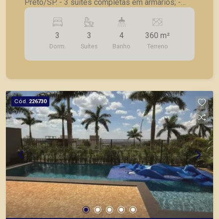
Preto/SP. - 3 suítes completas em armários; -
Escritório; - Lavabo; - Sala para 2 ambientes; -
Sala de tv; - Cozinha integrada a varanda gourmet;
3
3
4
360 m²
- Área de serviço; - Piscina; - 4 vagas de
Dorm.
Suítes
Banho
Terreno
garagem. A Piramid tem como objetivo atender
seus clientes com agilidade e segurança, em
locação, vendas de imóveis prontos, usados ou
mesmo nos principais lançamentos da cidade de
Ribeirão Preto.
Cód.
226730