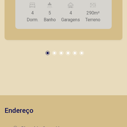
suítes; - Banheiro social; - Sacada; - Sala para 2
ambientes; - Cozinha com armários; -
4
5
4
290m²
Lavanderia; - Banheiro de serviço; - Quintal; - 4
Dorm.
Banho
Garagens
Terreno
vagas de garagem. A Piramid tem como objetivo
atender seus clientes com agilidade e
segurança, em locação, vendas de imóveis
prontos, usados ou mesmo nos principais
lançamentos da cidade de Ribeirão Preto.
Endereço