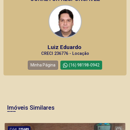
Luiz Eduardo
CRECI 236776 - Locação
Minha Página
(16) 98198-0942
Imóveis Similares
Cód.
225689