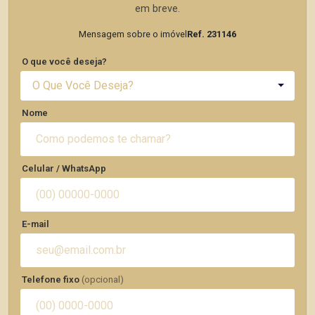
em breve.
Mensagem sobre o imóvel
Ref. 231146
O que você deseja?
O Que Você Deseja?
Nome
Celular / WhatsApp
E-mail
Telefone fixo
(opcional)