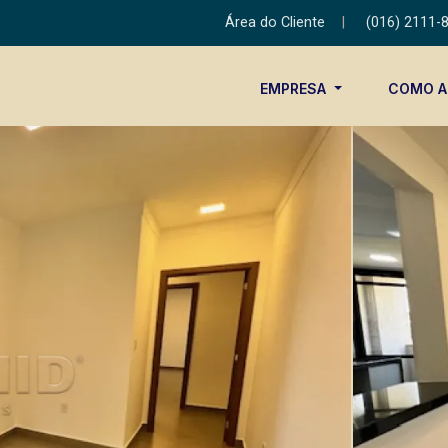
Área do Cliente
|
(016) 2111-
EMPRESA
COMO 