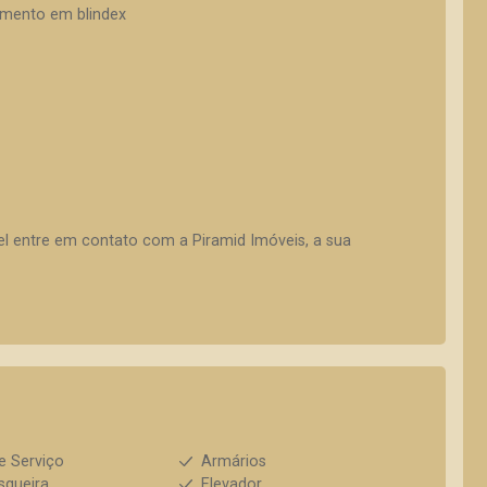
amento em blindex
vel entre em contato com a Piramid Imóveis, a sua
e Serviço
Armários
squeira
Elevador