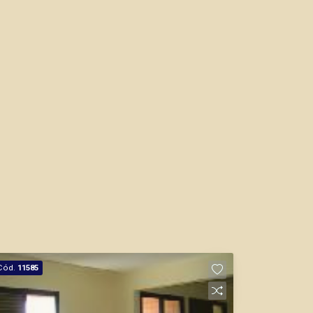
Cód.
11585