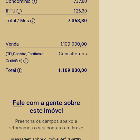
Condomínio
737,00
IPTU
126,30
Total / Mês
7.363,30
1.109.000,00
Venda
Consulte-nos
(ITBI, Registro, Escritura e
Certidões)
Total
1.109.000,00
Fale com a gente sobre
este imóvel
Preencha os campos abaixo e
retornamos o seu contato em breve.
Mensagem sobre o imóvel
Ref. 189293