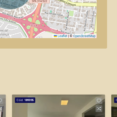
Leaflet
|
©
OpenStreetMap
Cód.
189395