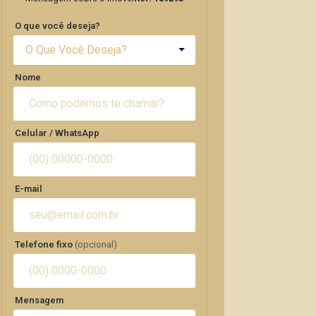
O que você deseja?
O Que Você Deseja?
Nome
Celular / WhatsApp
E-mail
Telefone fixo
(opcional)
Mensagem