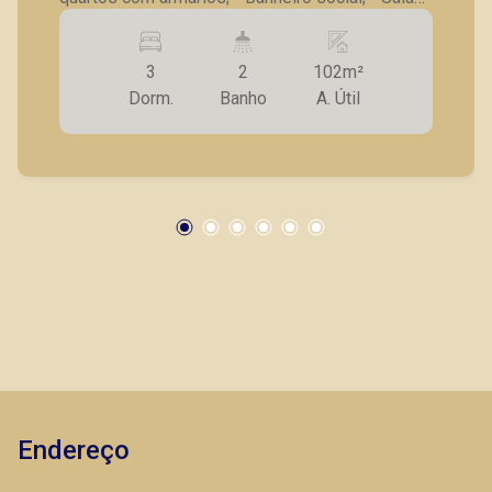
para 2 ambientes; - Cozinha completa em
armários; - Área de serviço; - Banheiro de
3
2
102m²
serviço. A Piramid tem como objetivo atender
Dorm.
Banho
A. Útil
seus clientes com agilidade e segurança, em
locação, vendas de imóveis prontos, usados ou
mesmo nos principais lançamentos da cidade
de Ribeirão Preto.
Endereço