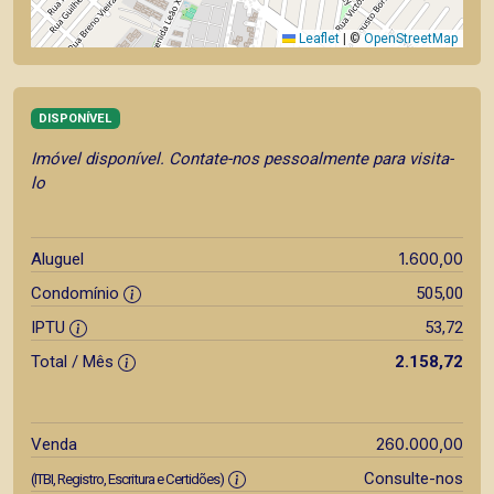
Leaflet
|
©
OpenStreetMap
DISPONÍVEL
Imóvel disponível. Contate-nos pessoalmente para visita-
lo
1.600,00
Aluguel
Condomínio
505,00
IPTU
53,72
Total / Mês
2.158,72
260.000,00
Venda
Consulte-nos
(ITBI, Registro, Escritura e Certidões)