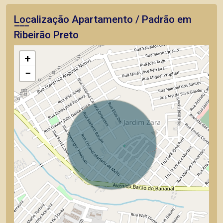
Localização Apartamento / Padrão em
Ribeirão Preto
+
−