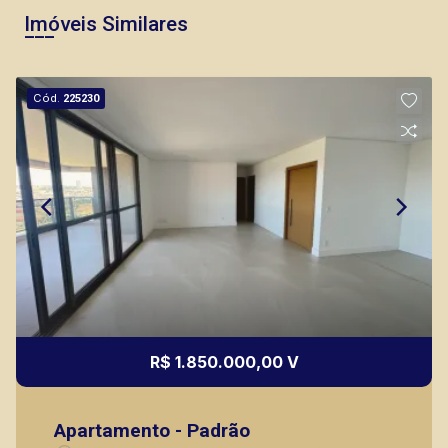
Imóveis Similares
Murilo Bazilio
Cód.
225230
CRECI 307.010 - Venda
(16) 98119-7226
Corretor(a) Online
CORRETOR DE PLANTÃO
R$ 1.850.000,00 V
Fabiana Gonçalves
Apartamento - Padrão
CRECI 293.460 - Venda