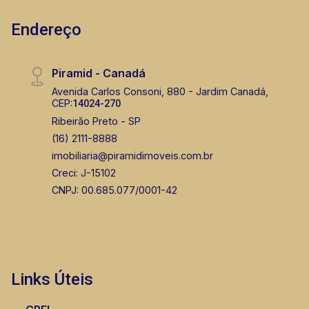
Endereço
Fátima Spadaro
CRECI 119074 - Venda
Piramid - Canadá
(16) 99105-3578
Avenida Carlos Consoni, 880 - Jardim Canadá,
CEP:
14024-270
CORRETOR DE PLANTÃO
Ribeirão Preto - SP
(16) 2111-8888
imobiliaria@piramidimoveis.com.br
Creci: J-15102
CNPJ: 00.685.077/0001-42
Thamiris Leandra Benevides
CRECI 270092 - Venda
Links Úteis
(16) 99263-0551