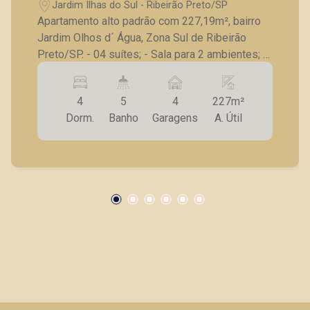
Jardim Ilhas do Sul - Ribeirão Preto/SP
(16) 99799-9323
Apartamento alto padrão com 227,19m², bairro
Jardim Olhos d´ Água, Zona Sul de Ribeirão
CORRETOR DE PLANTÃO
Preto/SP. - 04 suítes; - Sala para 2 ambientes; -
Lavabo; - Varanda gourmet com churrasqueira; -
Cozinha; - Lavanderia; - 4 vagas de garagem. A
4
5
4
227m²
Piramid tem como objetivo atender seus
Dorm.
Banho
Garagens
A. Útil
clientes com agilidade e segurança, em locação,
vendas de imóveis prontos, usados ou mesmo
nos principais lançamentos da cidade de
Marcos Antonio Ferreira
Ribeirão Preto.
CRECI 82740 - Venda
(16) 99137-0754
CORRETOR DE PLANTÃO