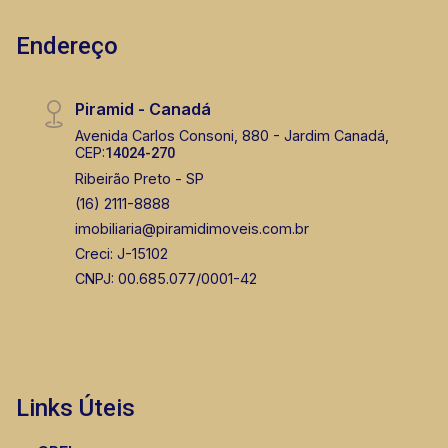
Endereço
Piramid - Canadá
Fátima Spadaro
Avenida Carlos Consoni, 880 - Jardim Canadá,
CEP:
14024-270
CRECI 119074 - Venda
Ribeirão Preto - SP
(16) 99105-3578
(16) 2111-8888
imobiliaria@piramidimoveis.com.br
Corretor(a) Online
Creci: J-15102
CORRETOR DE PLANTÃO
CNPJ: 00.685.077/0001-42
Links Úteis
Murilo Bazilio