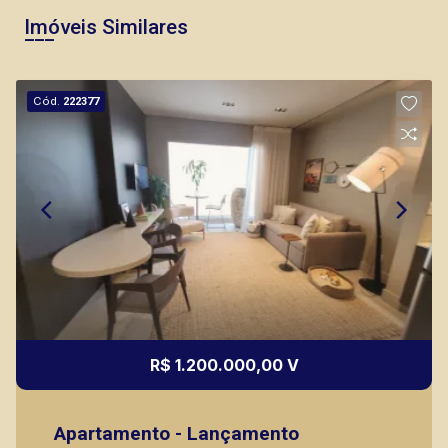
Imóveis Similares
Cód.
222377
Lucelia Mariotti
CRECI 146320 - Venda
(16) 99222-2915
CORRETOR DE PLANTÃO
R$ 1.200.000,00 V
Thamiris Leandra Benevides
Apartamento - Lançamento
CRECI 270092 - Venda