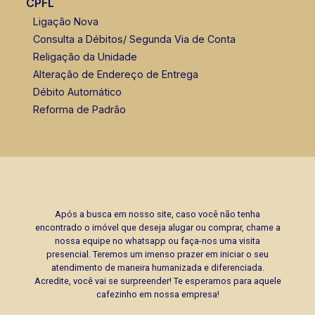
CPFL
CRECI 307.010 - Venda
Ligação Nova
Consulta a Débitos/ Segunda Via de Conta
(16) 98119-7226
Religação da Unidade
Corretor(a) Online
Alteração de Endereço de Entrega
Débito Automático
Reforma de Padrão
Após a busca em nosso site, caso você não tenha
encontrado o imóvel que deseja alugar ou comprar, chame a
nossa equipe no whatsapp ou faça-nos uma visita
presencial. Teremos um imenso prazer em iniciar o seu
atendimento de maneira humanizada e diferenciada.
Acredite, você vai se surpreender! Te esperamos para aquele
cafezinho em nossa empresa!