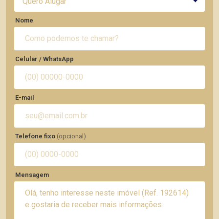
Quero Alugar
Nome
Celular / WhatsApp
E-mail
Telefone fixo
(opcional)
Mensagem