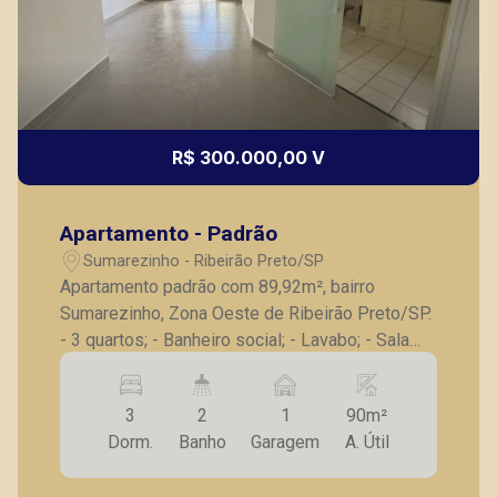
R$ 300.000,00 V
Apartamento - Padrão
Sumarezinho - Ribeirão Preto/SP
Apartamento padrão com 89,92m², bairro
Sumarezinho, Zona Oeste de Ribeirão Preto/SP.
- 3 quartos; - Banheiro social; - Lavabo; - Sala
para 2 ambientes; - Sacada; - Cozinha com
armários; - Área de serviço; - 1 vaga de
3
2
1
90m²
garagem. A Piramid tem como objetivo atender
Dorm.
Banho
Garagem
A. Útil
seus clientes com agilidade e segurança, em
locação, vendas de imóveis prontos, usados ou