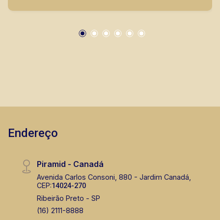
mesmo nos principais lançamentos da cidade
de Ribeirão Preto.
Endereço
Piramid - Canadá
Avenida Carlos Consoni, 880 - Jardim Canadá,
CEP:
14024-270
Ribeirão Preto - SP
(16) 2111-8888