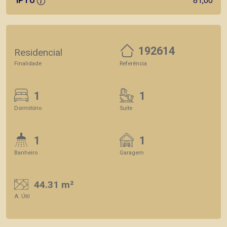
IPTU
81,00
192614
Residencial
Finalidade
Referência
1
1
Dormitório
Suite
1
1
Banheiro
Garagem
44.31 m²
A. Útil