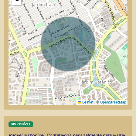
−
Leaflet
|
©
OpenStreetMap
DISPONÍVEL
Imóvel disponível. Contate-nos pessoalmente para visita-