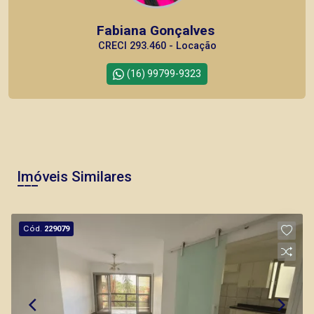
Fabiana Gonçalves
CRECI 293.460 - Locação
(16) 99799-9323
Imóveis Similares
Cód.
229079