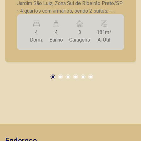
Jardim São Luiz, Zona Sul de Ribeirão Preto/SP.
- 4 quartos com armários, sendo 2 suítes; -
Banheiro social; - Lavabo; - Sala para 2
ambientes; - Sacada; - Cozinha planejada; -
4
4
3
181m²
Despensa; - Lavanderia; - Banheiro de serviço; -
Dorm.
Banho
Garagens
A. Útil
3 vagas de garagem. Seja para vender, alugar ou
adquirir seu imóvel entre em contato com a
Piramid Imóveis, a sua imobiliária em Ribeirão
Preto.
Endereço