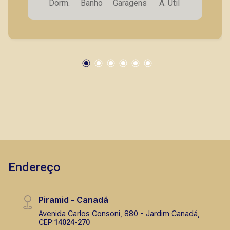
Dorm.
Banho
Garagens
A. Útil
frente face sombra - Cozinha Planejada -
Lavanderia planejada - Suíte de empregada - 2
Vagas de garagem A Piramid tem como objetivo
atender seus clientes com agilidade e
segurança, em locação, vendas de imóveis
prontos, usados ou mesmo nos principais
lançamentos da cidade de Ribeirão Preto.
Endereço
Piramid - Canadá
Avenida Carlos Consoni, 880 - Jardim Canadá,
CEP:
14024-270