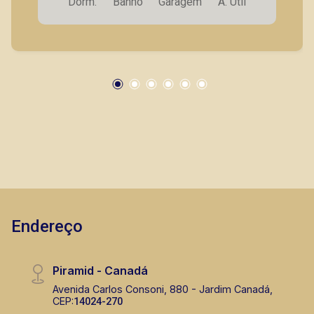
Dorm.
Banho
Garagem
A. Útil
1º andar; * Opções de 2 vagas para várias
unidades ou opção de comprar vaga extra. A
Piramid tem como objetivo atender seus
clientes com agilidade e segurança, em locação,
vendas de imóveis prontos, usados ou mesmo
nos principais lançamentos da cidade de
Ribeirão Preto.
Endereço
Piramid - Canadá
Avenida Carlos Consoni, 880 - Jardim Canadá,
CEP:
14024-270