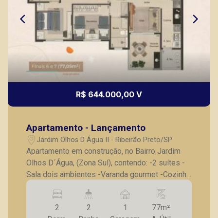
R$ 644.000,00 V
Apartamento - Lançamento
Jardim Olhos D Água II - Ribeirão Preto/SP
Apartamento em construção, no Bairro Jardim
Olhos D´Água, (Zona Sul), contendo: -2 suítes -
Sala dois ambientes -Varanda gourmet -Cozinha
-Lavanderia -1 vaga de garagem -6 opções de
plantas * Consulte tabela atualizada e unidades
2
2
1
77m²
disponíveis; * Valores a partir de 485 mil para o