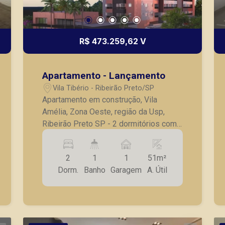
R$ 473.259,62 V
Apartamento - Lançamento
Vila Tibério - Ribeirão Preto/SP
Apartamento em construção, Vila
Amélia, Zona Oeste, região da Usp,
Ribeirão Preto SP - 2 dormitórios com
sala dois ambientes - banheiro Social -
cozinha - 1 vaga de garagem - Entrega
2
1
1
51m²
prevista para Novembro de 2027. A
Dorm.
Banho
Garagem
A. Útil
Piramid tem como objetivo atender
seus clientes com agilidade e
segurança, em locação, vendas de
imóveis prontos, usados ou mesmo
nos principais lançamentos da cidade