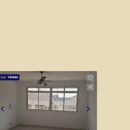
CORRETOR DE PLANTÃO
Bráulio Alvarez
CRECI 234.175 - Venda
(16) 99327-7979
Cód.
194444
Corretor(a) Online
CORRETOR DE PLANTÃO