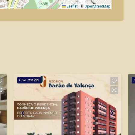
Leaflet
|
©
OpenStreetMap
Cód.
231791