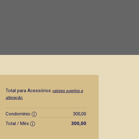
Total para Acessórios
valores sujeitos a
alteração.
Condomínio
300,00
Total / Mês
300,00