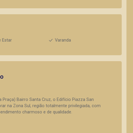
e Estar
Varanda
to
 Praça) Bairro Santa Cruz, o Edifício Piazza San
ar na Zona Sul, região totalmente privilegiada, com
eendimento charmoso e de qualidade.
1