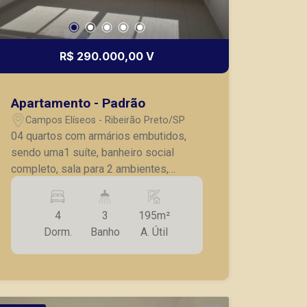
Lucelia Mariotti
CRECI 146320 - Venda
R$ 290.000,00 V
(16) 99222-2915
Corretor(a) Online
Apartamento - Padrão
Campos Elíseos - Ribeirão Preto/SP
CORRETOR DE PLANTÃO
04 quartos com armários embutidos,
sendo uma1 suíte, banheiro social
completo, sala para 2 ambientes,
cozinha, lavanderia, despensa, banheiro
de serviço.
4
3
195m²
Dorm.
Banho
A. Útil
Fátima Spadaro
CRECI 119074 - Venda
(16) 99105-3578