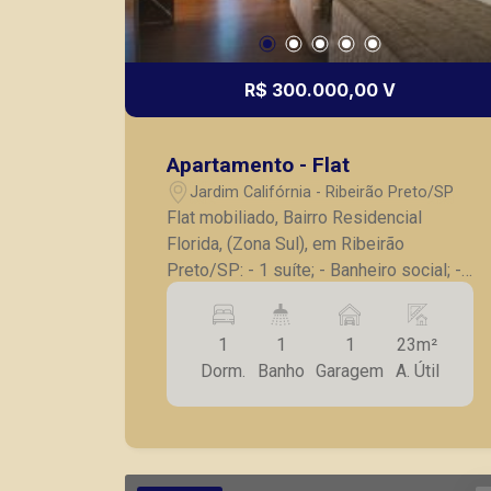
R$ 300.000,00 V
Apartamento - Flat
Jardim Califórnia - Ribeirão Preto/SP
Flat mobiliado, Bairro Residencial
Florida, (Zona Sul), em Ribeirão
Preto/SP: - 1 suíte; - Banheiro social; -
Cozinha planejada; - 1 vaga de garagem.
A Piramid tem como objetivo atender
1
1
1
23m²
seus clientes com agilidade e
Dorm.
Banho
Garagem
A. Útil
segurança, em locação, vendas de
imóveis prontos, usados ou mesmo
nos principais lançamentos da cidade
de Ribeirão Preto.