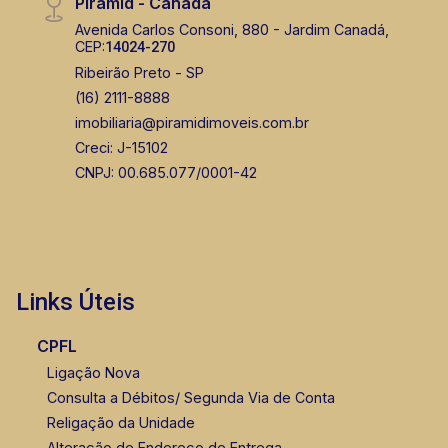
Piramid - Canadá
Avenida Carlos Consoni, 880 - Jardim Canadá,
CEP:
14024-270
Ribeirão Preto - SP
(16) 2111-8888
imobiliaria@piramidimoveis.com.br
Creci: J-15102
CNPJ: 00.685.077/0001-42
Links Úteis
CPFL
Ligação Nova
Consulta a Débitos/ Segunda Via de Conta
Religação da Unidade
Alteração de Endereço de Entrega