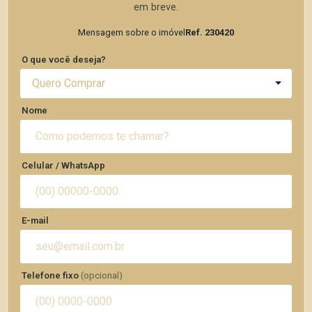
em breve.
Mensagem sobre o imóvel
Ref. 230420
O que você deseja?
Quero Comprar
Nome
Celular / WhatsApp
E-mail
Telefone fixo
(opcional)