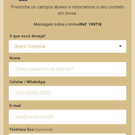
Preencha os campos abaixo e retornamos o seu contato
em breve.
Mensagem sobre o imóvel
Ref. 199718
O que você deseja?
Quero Comprar
Nome
Celular / WhatsApp
E-mail
Telefone fixo
(opcional)