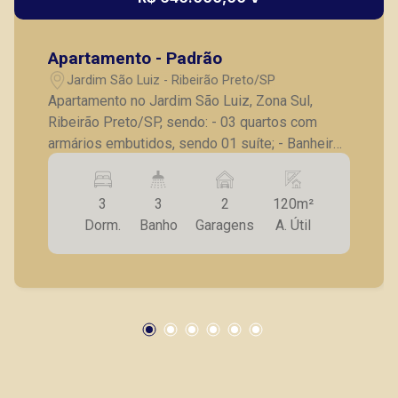
Apartamento - Padrão
Jardim São Luiz - Ribeirão Preto/SP
Apartamento no Jardim São Luiz, Zona Sul,
Ribeirão Preto/SP, sendo: - 03 quartos com
armários embutidos, sendo 01 suíte; - Banheiro
social; - Sala para 02 ambientes; - Sacada; -
Cozinha planejada; - Lavanderia planejada; -
3
3
2
120m²
Dependência de serviço; - 02 vagas de
Dorm.
Banho
Garagens
A. Útil
garagem. ** Exclusividade Piramid Imóveis ** A
Piramid tem como objetivo atender seus
clientes com agilidade e segurança, em locação,
vendas de imóveis prontos, usados ou mesmo
nos principais lançamentos da cidade de
Ribeirão Preto.