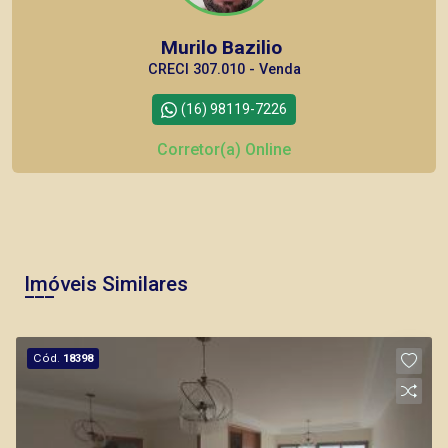
Murilo Bazilio
CRECI 307.010 - Venda
(16) 98119-7226
Corretor(a) Online
CORRETOR DE PLANTÃO
Imóveis Similares
Marcos Antonio Ferreira
Cód.
18398
CRECI 82740 - Venda
(16) 99137-0754