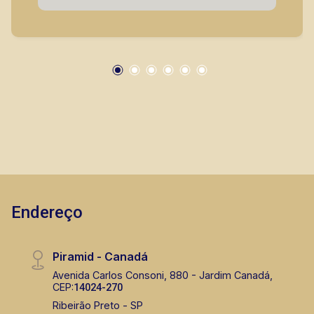
Thamiris Leandra Benevides
CRECI 270092 - Venda
(16) 99263-0551
CORRETOR DE PLANTÃO
Fabiana Gonçalves
Endereço
CRECI 293.460 - Venda
(16) 99799-9323
Piramid - Canadá
Avenida Carlos Consoni, 880 - Jardim Canadá,
CORRETOR DE PLANTÃO
CEP:
14024-270
Ribeirão Preto - SP