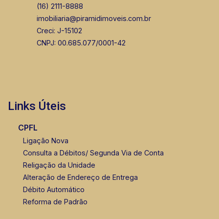
(16) 2111-8888
imobiliaria@piramidimoveis.com.br
Creci: J-15102
CNPJ: 00.685.077/0001-42
Bráulio Alvarez
CRECI 234.175 - Venda
(16) 99327-7979
Links Úteis
Corretor(a) Online
CPFL
Ligação Nova
Consulta a Débitos/ Segunda Via de Conta
Religação da Unidade
Alteração de Endereço de Entrega
Débito Automático
Reforma de Padrão