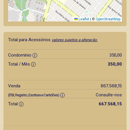
Leaflet
|
©
OpenStreetMap
Total para Acessórios
valores sujeitos a alteração.
Condomínio
350,00
Total / Mês
350,00
667.568,15
Venda
Consulte-nos
(ITBI, Registro, Escritura e Certidões)
Total
667.568,15