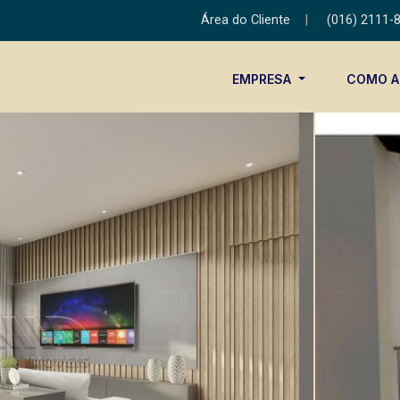
Área do Cliente
|
(016) 2111-
EMPRESA
COMO 