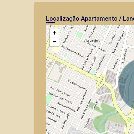
Localização Apartamento / Lan
+
−