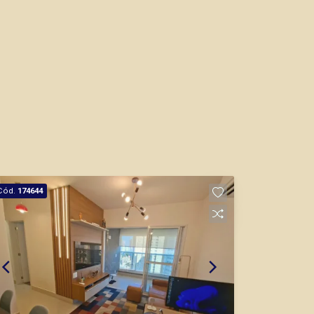
Cód.
174644