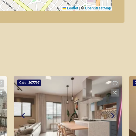
Leaflet
|
©
OpenStreetMap
Cód.
207797