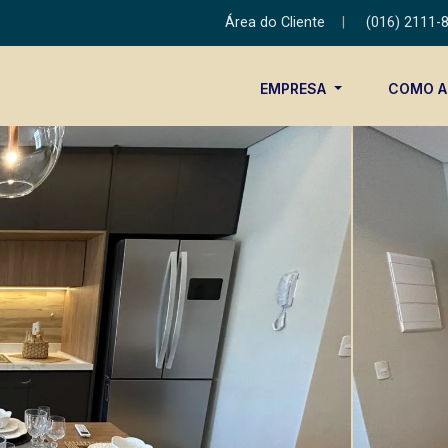
Área do Cliente
|
(016) 2111-
EMPRESA
COMO 