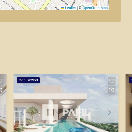
Leaflet
|
©
OpenStreetMap
Cód.
202223