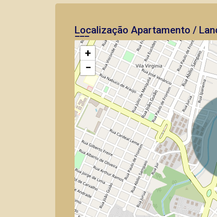
Localização Apartamento / Lan
+
−