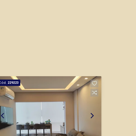
Cód.
229223