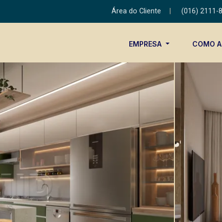
Área do Cliente
|
(016) 2111-
EMPRESA
COMO 