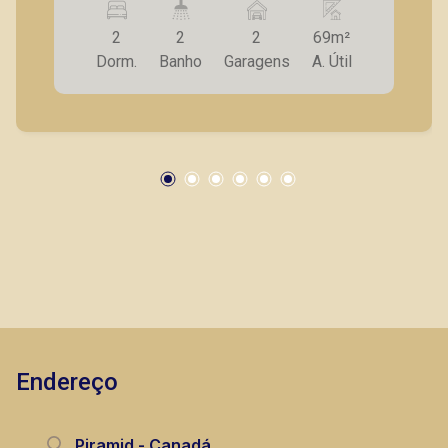
armários; - Lavanderia; - 2 vagas de garagem. *
2
2
2
69m²
Diferencial: O único apartamento do edifico que
Dorm.
Banho
Garagens
A. Útil
tem 2 vagas de garagens. A Piramid tem como
objetivo atender seus clientes com agilidade e
segurança, em locação, vendas de imóveis
prontos, usados ou mesmo nos principais
lançamentos da cidade de Ribeirão Preto.
Endereço
Piramid - Canadá