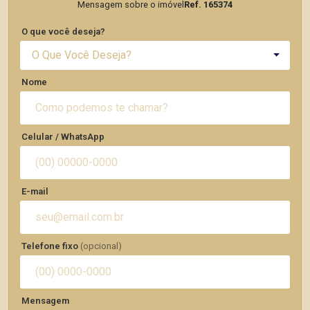
Mensagem sobre o imóvel
Ref. 165374
O que você deseja?
O Que Você Deseja?
Nome
Celular / WhatsApp
E-mail
Telefone fixo
(opcional)
Mensagem