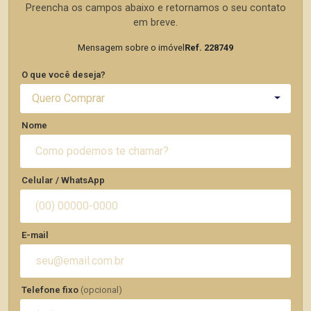
Preencha os campos abaixo e retornamos o seu contato
em breve.
Mensagem sobre o imóvel
Ref. 228749
O que você deseja?
Quero Comprar
Nome
Celular / WhatsApp
E-mail
Telefone fixo
(opcional)