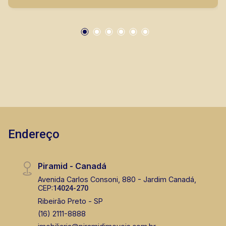
lançamentos da cidade de Ribeirão Preto.
(16) 99263-0551
CORRETOR DE PLANTÃO
Marcos Antonio Ferreira
Endereço
CRECI 82740 - Venda
(16) 99137-0754
Piramid - Canadá
Corretor(a) Online
Avenida Carlos Consoni, 880 - Jardim Canadá,
CEP:
14024-270
CORRETOR DE PLANTÃO
Ribeirão Preto - SP
(16) 2111-8888