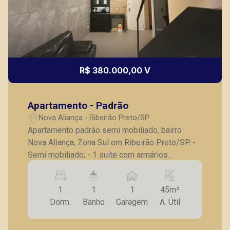
R$ 380.000,00 V
Fátima Spadaro
CRECI 119074 - Venda
Apartamento - Padrão
(16) 99105-3578
Nova Aliança - Ribeirão Preto/SP
Apartamento padrão semi mobiliado, bairro
CORRETOR DE PLANTÃO
Nova Aliança, Zona Sul em Ribeirão Preto/SP. -
Semi mobiliado; - 1 suíte com armários
embutidos ; - Lavabo; - Sala para 2 ambientes; -
Cozinha planejada; - Lavanderia; - Quintal ; - 1
1
1
1
45m²
vaga de garagem. A Piramid tem como objetivo
Dorm.
Banho
Garagem
A. Útil
atender seus clientes com agilidade e
segurança, em locação, vendas de imóveis
Thamiris Leandra Benevides
prontos, usados ou mesmo nos principais
CRECI 270092 - Venda