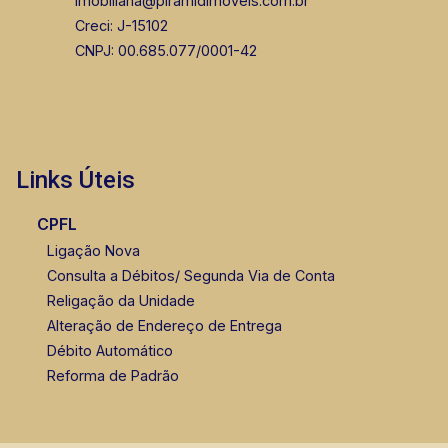
imobiliaria@piramidimoveis.com.br
Creci: J-15102
CNPJ: 00.685.077/0001-42
Fabiana Gonçalves
CRECI 293.460 - Venda
Links Úteis
(16) 99799-9323
Corretor(a) Online
CPFL
Ligação Nova
Consulta a Débitos/ Segunda Via de Conta
Religação da Unidade
Alteração de Endereço de Entrega
Débito Automático
Reforma de Padrão