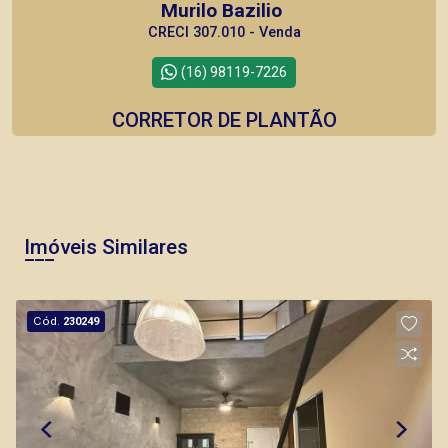
Murilo Bazilio
CRECI 307.010 - Venda
(16) 98119-7226
CORRETOR DE PLANTÃO
Imóveis Similares
Bráulio Alvarez
CRECI 234.175 - Venda
Cód.
230249
(16) 99327-7979
Corretor(a) Online
CORRETOR DE PLANTÃO