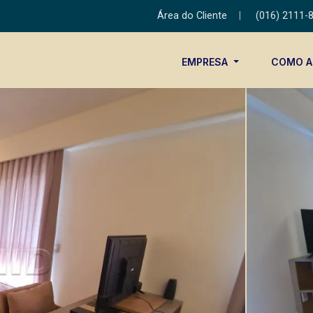
Área do Cliente
|
(016) 2111-
EMPRESA
COMO 