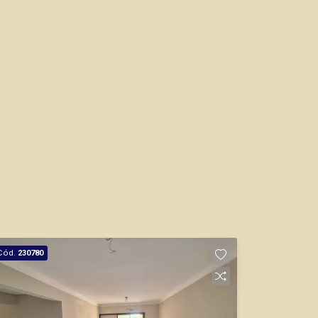
Cód.
230780