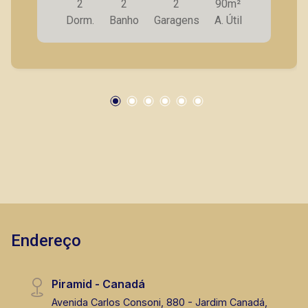
2
2
2
90m²
Lavanderia; - 2 vagas de garagem. A Piramid
Dorm.
Banho
Garagens
A. Útil
tem como objetivo atender seus clientes com
agilidade e segurança, em locação, vendas de
imóveis prontos, usados ou mesmo nos
principais lançamentos da cidade de Ribeirão
Preto.
Endereço
Piramid - Canadá
Avenida Carlos Consoni, 880 - Jardim Canadá,