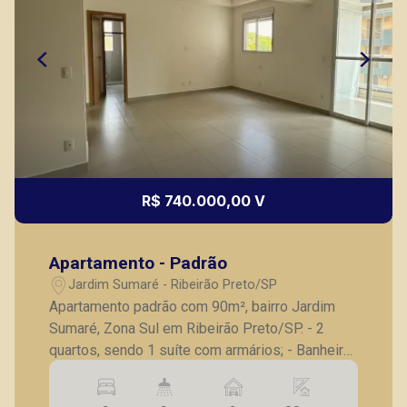
R$ 740.000,00 V
Apartamento - Padrão
Jardim Sumaré - Ribeirão Preto/SP
Apartamento padrão com 90m², bairro Jardim
Sumaré, Zona Sul em Ribeirão Preto/SP. - 2
quartos, sendo 1 suíte com armários; - Banheiro
social; - Sala para 2 ambientes; - Varanda
gourmet fechada em vidro; - Cozinha planejada; -