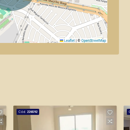
Leaflet
|
©
OpenStreetMap
Cód.
226592