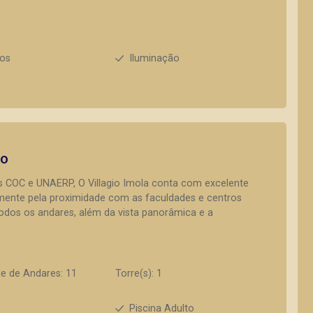
ios
Iluminação
to
es COC e UNAERP, O Villagio Imola conta com excelente
tamente pela proximidade com as faculdades e centros
todos os andares, além da vista panorâmica e a
e de Andares: 11
Torre(s): 1
s
Piscina Adulto