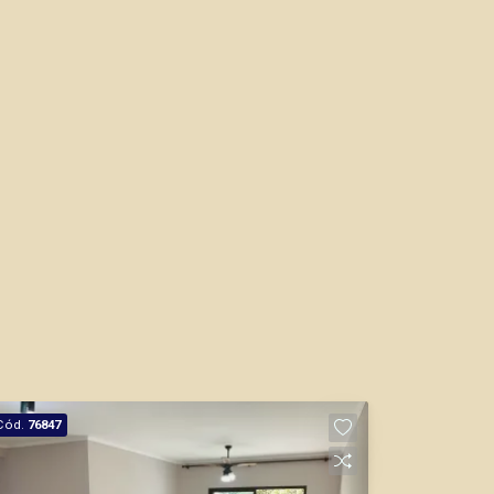
Bráulio Alvarez
CRECI 234.175 - Venda
(16) 99327-7979
Corretor(a) Online
CORRETOR DE PLANTÃO
Cód.
76847