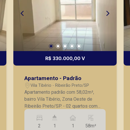
R$ 330.000,00 V
Apartamento - Padrão
Vila Tibério - Ribeirão Preto/SP
Apartamento padrão com 58,02m²,
bairro Vila Tibério, Zona Oeste de
Ribeirão Preto/SP. - 02 quartos com
armários embutidos, sendo 01 suíte; -
Banheiro social; - Sala para 2
2
1
1
58m²
ambientes; - Sacada; - Cozinha com