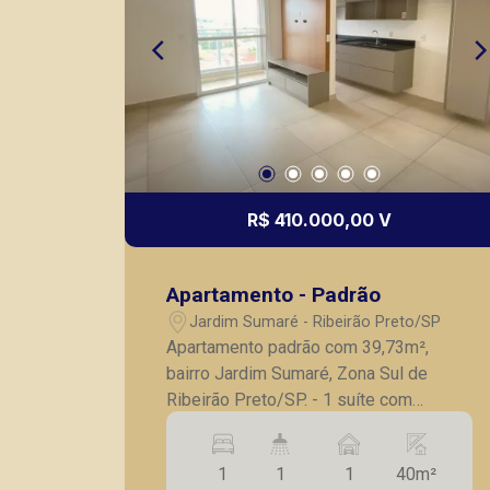
R$ 410.000,00 V
Apartamento - Padrão
Jardim Sumaré - Ribeirão Preto/SP
Apartamento padrão com 39,73m²,
bairro Jardim Sumaré, Zona Sul de
Ribeirão Preto/SP. - 1 suíte com
armários planejados; - Sala para 2
ambientes; - Sacada fechada em vidro;
1
1
1
40m²
- Cozinha completa em armários; - Área