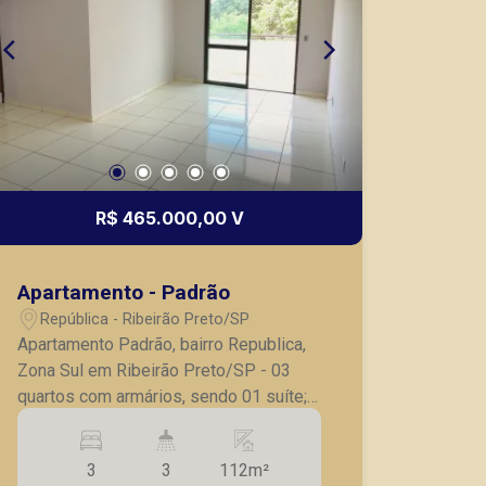
Murilo Bazilio
CRECI 307.010 - Venda
(16) 98119-7226
Corretor(a) Online
CORRETOR DE PLANTÃO
R$ 465.000,00 V
Apartamento - Padrão
República - Ribeirão Preto/SP
Fátima Spadaro
Apartamento Padrão, bairro Republica,
CRECI 119074 - Venda
Zona Sul em Ribeirão Preto/SP - 03
quartos com armários, sendo 01 suíte; -
(16) 99105-3578
Banheiro social; - Sala para 02
ambientes; - Sacada ampla; - Cozinha
Corretor(a) Online
3
3
112m²
planejada; - Lavanderia; - Dormitórios