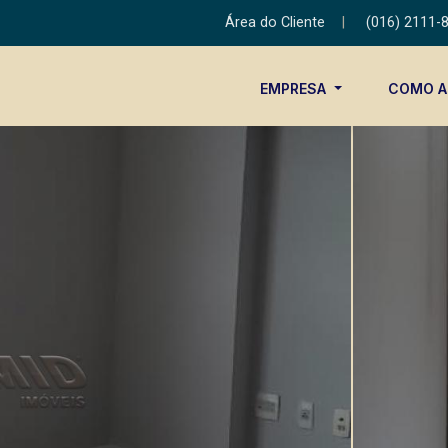
Área do Cliente
|
(016) 2111-
EMPRESA
COMO 