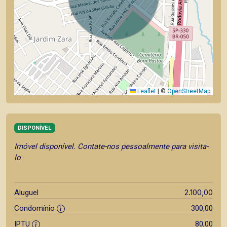
Leaflet
|
©
OpenStreetMap
DISPONÍVEL
Imóvel disponível. Contate-nos pessoalmente para visita-
lo
2.100,00
Aluguel
Condomínio
300,00
IPTU
80,00