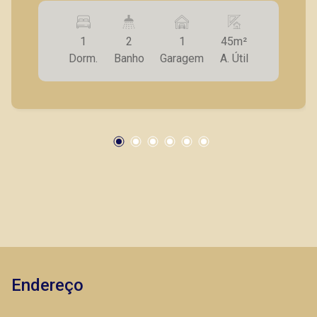
hidro; - Lavabo; - Sala para 2 ambientes; -
Cozinha planejada; - Lavanderia; - Quintal em L; -
1
2
1
45m²
1 vaga de garagem. A Piramid tem como
Dorm.
Banho
Garagem
A. Útil
objetivo atender seus clientes com agilidade e
segurança, em locação, vendas de imóveis
prontos, usados ou mesmo nos principais
lançamentos da cidade de Ribeirão Preto.
Endereço