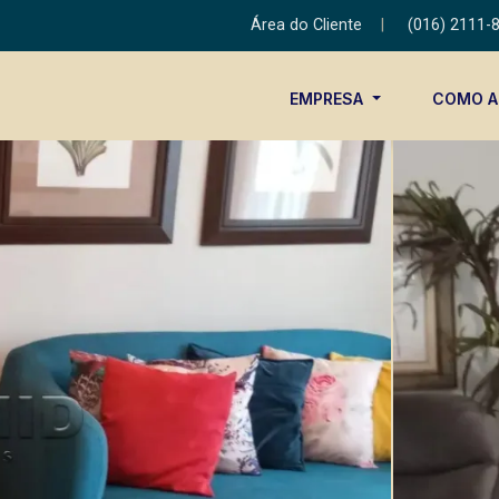
Área do Cliente
|
(016) 2111-
EMPRESA
COMO 