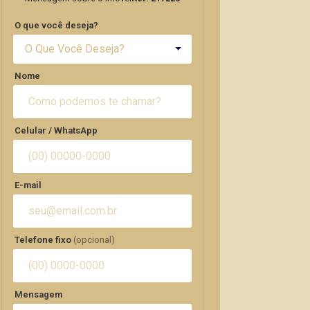
O que você deseja?
O Que Você Deseja?
Nome
Celular / WhatsApp
E-mail
Telefone fixo
(opcional)
Mensagem