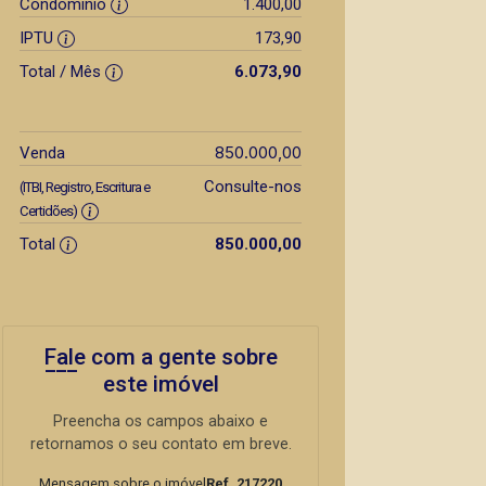
Condomínio
1.400,00
IPTU
173,90
Total / Mês
6.073,90
850.000,00
Venda
Consulte-nos
(ITBI, Registro, Escritura e
Certidões)
Total
850.000,00
Fale com a gente sobre
este imóvel
Preencha os campos abaixo e
retornamos o seu contato em breve.
Mensagem sobre o imóvel
Ref. 217220