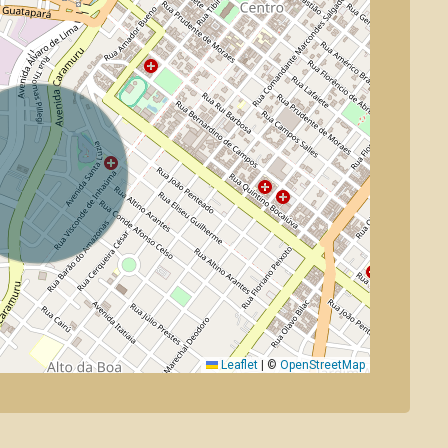
Leaflet
|
©
OpenStreetMap