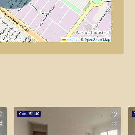
Leaflet
|
©
OpenStreetMap
Cód.
151430