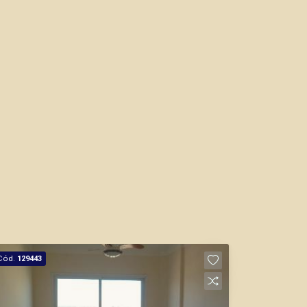
Cód.
129443