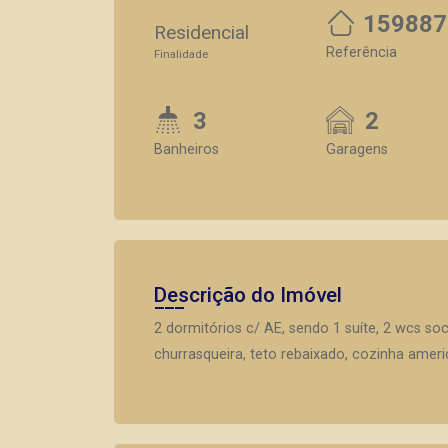
159887
Residencial
Referência
Finalidade
3
2
Banheiros
Garagens
Descrição do Imóvel
2 dormitórios c/ AE, sendo 1 suíte, 2 wcs so
churrasqueira, teto rebaixado, cozinha amer