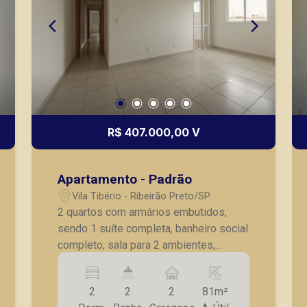
R$ 407.000,00 V
Apartamento - Padrão
Vila Tibério - Ribeirão Preto/SP
2 quartos com armários embutidos,
sendo 1 suíte completa, banheiro social
completo, sala para 2 ambientes,
varanda gourmet com toldos e cortina,
cozinha com armários embutidos,
2
2
2
81m²
lavanderia, 2 vagas de garagem.