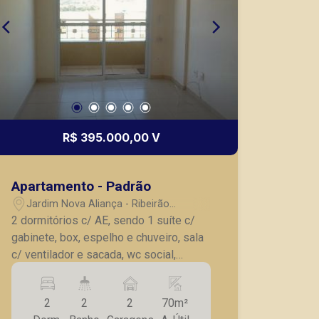
R$ 395.000,00 V
Apartamento - Padrão
Jardim Nova Aliança - Ribeirão
Preto/SP
2 dormitórios c/ AE, sendo 1 suíte c/
gabinete, box, espelho e chuveiro, sala
c/ ventilador e sacada, wc social,
cozinha planejada, AS c/ AE, 2 vagas
garagem.
2
2
2
70m²