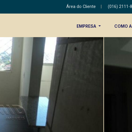
Área do Cliente
|
(016) 2111-
EMPRESA
COMO 