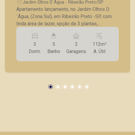
Jardim Olhos D´Água - Ribeirão Preto/SP
Apartamento lançamento, no Jardim Olhos D
´Água, (Zona Sul), em Ribeirão Preto -SP, com
linda área de lazer, opção de 3 plantas,
contendo: - 3 suítes; - Sala 2 ambientes; -
Lavabo; - Cozinha; - Lavanderia; - Varanda
3
5
2
112m²
gourmet; - Laje técnica; - 2 vagas de garagem. -
Dorm.
Banho
Garagens
A. Útil
Fotos do decorado. * Entrega prevista para
Fevereiro de 2024. * Consultar valores
atualizados e unidades disponíveis.