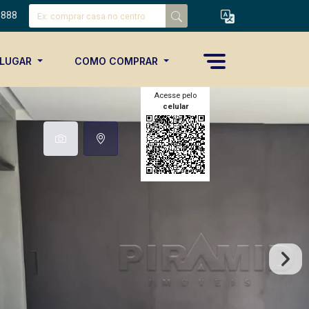
8888
ALUGAR
COMO COMPRAR
Acesse pelo
celular