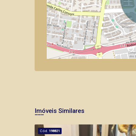
Imóveis Similares
Cód.
198821