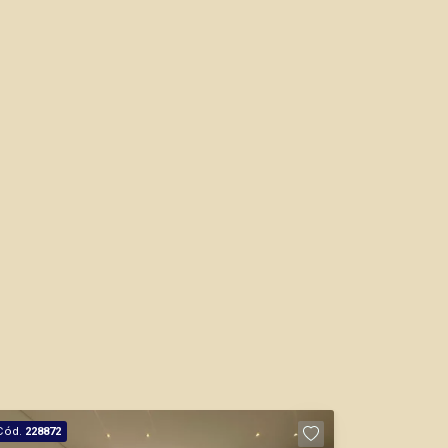
Marcos Antonio Ferreira
CRECI 82740 - Venda
(16) 99137-0754
Corretor(a) Online
CORRETOR DE PLANTÃO
Murilo Bazilio
CRECI 307.010 - Venda
(16) 98119-7226
Cód.
228872