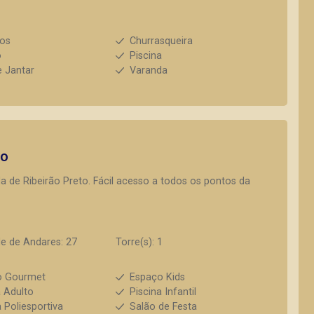
ios
Churrasqueira
o
Piscina
e Jantar
Varanda
to
a de Ribeirão Preto. Fácil acesso a todos os pontos da
e de Andares: 27
Torre(s): 1
o Gourmet
Espaço Kids
a Adulto
Piscina Infantil
 Poliesportiva
Salão de Festa