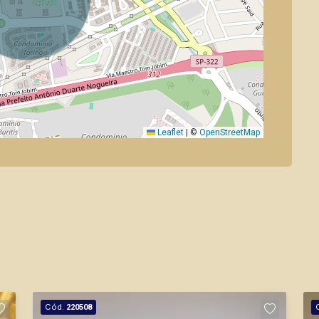
Leaflet
|
©
OpenStreetMap
Cód.
220508