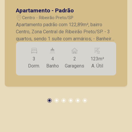
Apartamento - Padrão
Centro - Ribeirão Preto/SP
Apartamento padrão com 122,89m², bairro
Centro, Zona Central de Ribeirão Preto/SP. - 3
quartos, sendo 1 suíte com armários; - Banheiro
social; - Lavabo; - Sala para 2 ambientes; -
Sacada; - Cozinha com armários; - Despensa; -
3
4
2
123m²
Lavanderia; - Quarto de serviço; - Banheiro de
Dorm.
Banho
Garagens
A. Útil
serviço; - 2 vagas de garagem. A Piramid tem
como objetivo atender seus clientes com
agilidade e segurança, em locação, vendas de
imóveis prontos, usados ou mesmo nos
principais lançamentos da cidade de Ribeirão
Preto.