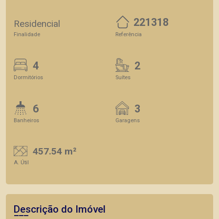
221318
Residencial
Finalidade
Referência
4
2
Dormitórios
Suítes
6
3
Banheiros
Garagens
457.54 m²
A. Útil
Descrição do Imóvel