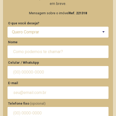
em breve.
Mensagem sobre o imóvel
Ref. 221318
O que você deseja?
Quero Comprar
Nome
Celular / WhatsApp
E-mail
Telefone fixo
(opcional)