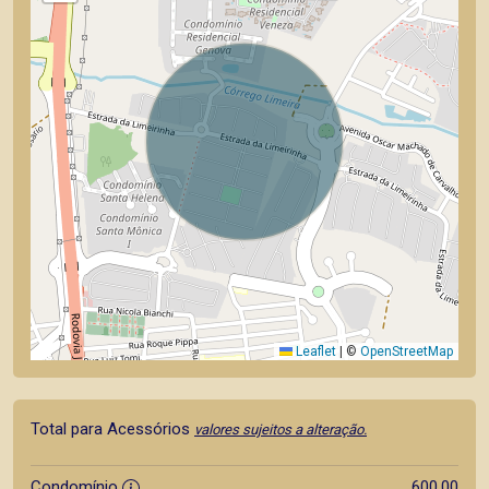
Leaflet
|
©
OpenStreetMap
Total para Acessórios
valores sujeitos a alteração.
Condomínio
600,00