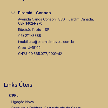
Piramid - Canadá
Avenida Carlos Consoni, 880 - Jardim Canadá,
CEP:
14024-270
Ribeirão Preto - SP
(16) 2111-8888
imobiliaria@piramidimoveis.com.br
Creci: J-15102
CNPJ: 00.685.077/0001-42
Links Úteis
CPFL
Ligação Nova
Consulta a Débitos/ Segunda Via de Conta