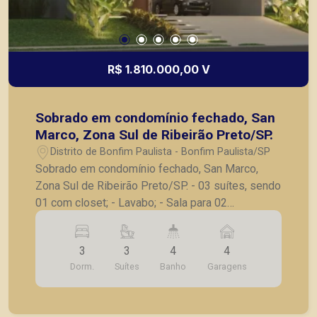
R$ 1.810.000,00 V
Sobrado em condomínio fechado, San
Marco, Zona Sul de Ribeirão Preto/SP.
Distrito de Bonfim Paulista - Bonfim Paulista/SP
Sobrado em condomínio fechado, San Marco,
Zona Sul de Ribeirão Preto/SP. - 03 suítes, sendo
01 com closet; - Lavabo; - Sala para 02
ambientes; - Home/Escritório; - Cozinha; -
Despensa; - Varanda gourmet; - Piscina/ Prainha/
3
3
4
4
Deck; - Jardim com paisagismo; - Área de
Dorm.
Suítes
Banho
Garagens
serviço com área descoberta; - A casa será
entregue com armários básicos nos dormitórios,
banheiros e cozinha; - 04 vagas de garagem,