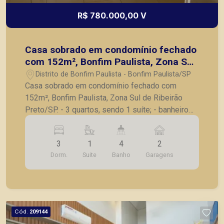
R$ 780.000,00 V
Casa sobrado em condomínio fechado
com 152m², Bonfim Paulista, Zona Sul
de Ribeirão Preto/SP.
Distrito de Bonfim Paulista - Bonfim Paulista/SP
Casa sobrado em condomínio fechado com
152m², Bonfim Paulista, Zona Sul de Ribeirão
Preto/SP. - 3 quartos, sendo 1 suíte; - banheiro
social; - sala para 2 ambientes; - lavabo; -
cozinha; - lavanderia; - varanda gourmet com
3
1
4
2
churrasqueira e Jacuzzi / Ofurô; - 2 vagas
Dorm.
Suite
Banho
Garagens
paralelas de garagem. A Piramid tem como
objetivo atender seus clientes com agilidade e
segurança, em locação, vendas de imóveis
prontos, usados ou mesmo nos principais
lançamentos da cidade de Ribeirão Preto.
Cód.
209144