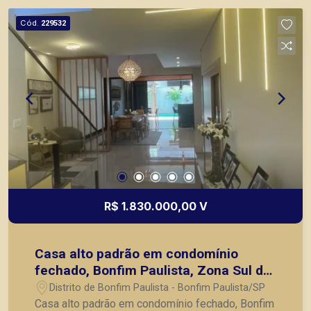
segurança, em locação, vendas de imóveis
Cód.
229532
prontos, usados ou mesmo nos principais
lançamentos da cidade de Ribeirão Preto.
R$ 1.830.000,00 V
Casa alto padrão em condomínio
fechado, Bonfim Paulista, Zona Sul de
Ribeirão Preto/SP.
Distrito de Bonfim Paulista - Bonfim Paulista/SP
Casa alto padrão em condomínio fechado, Bonfim