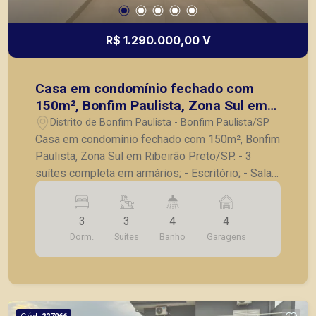
R$ 1.290.000,00 V
Casa em condomínio fechado com
150m², Bonfim Paulista, Zona Sul em
Ribeirão Preto/SP.
Distrito de Bonfim Paulista - Bonfim Paulista/SP
Casa em condomínio fechado com 150m², Bonfim
Paulista, Zona Sul em Ribeirão Preto/SP. - 3
suítes completa em armários; - Escritório; - Sala
para 2 ambientes; - Cozinha planejada em ilha
integrada com a área gourmet; - Lavanderia; -
3
3
4
4
Banheiro de serviço; - Piscina; - Ducha; - Jardim; -
Dorm.
Suítes
Banho
Garagens
4 vagas de garagem. A Piramid tem como
objetivo atender seus clientes com agilidade e
segurança, em locação, vendas de imóveis
prontos, usados ou mesmo nos principais
lançamentos da cidade de Ribeirão Preto.
Cód.