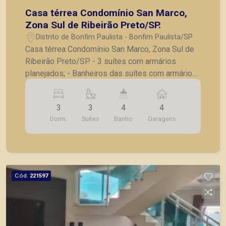
Casa térrea Condomínio San Marco,
Zona Sul de Ribeirão Preto/SP.
Distrito de Bonfim Paulista - Bonfim Paulista/SP
Casa térrea Condomínio San Marco, Zona Sul de
Ribeirão Preto/SP. - 3 suítes com armários
planejados; - Banheiros das suítes com armários,
espelhos e box blindex, fino acabamento; - Sala
para 2 ambientes; - Cozinha/ Área gourmet com
3
3
4
4
balcão em granito, depurador, cooktop, armários
Dorm.
Suítes
Banho
Garagens
planejador e churrasqueira elétrica; - Cozinha e
área gourmet integradas a sala; - Banheiro na área
gourmet; - Piscina e chuveirão; - Lavanderia
planejada; - Pequena área anexa a lavanderia; -
Corredor lateral com jardim; - 4 vagas de
Cód.
221597
garagem, sendo 2 cobertas; - Frente da casa com
jardim e paisagismo; - Casa nova, recém
construída, com fino acabamento nos quartos e
banheiros, demais ambientes. A Piramid tem