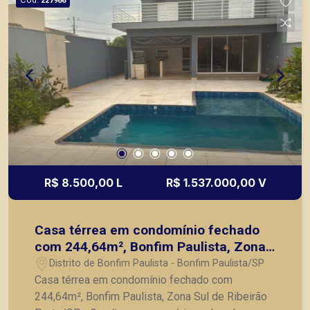
227966
R$ 8.500,00 L
R$ 1.537.000,00 V
Casa térrea em condomínio fechado
com 244,64m², Bonfim Paulista, Zona
Sul de Ribeirão Preto/SP.
Distrito de Bonfim Paulista - Bonfim Paulista/SP
Casa térrea em condomínio fechado com
244,64m², Bonfim Paulista, Zona Sul de Ribeirão