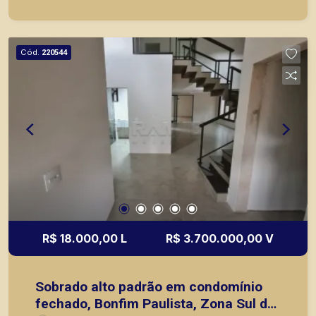
acabamento, aquecimento solar e um belo projeto
de Iluminação. A Piramid tem como objetivo
atender seus clientes com agilidade e segurança,
Cód.
220544
em locação, vendas de imóveis prontos, usados
ou mesmo nos principais lançamentos da cidade
de Ribeirão Preto.
R$ 18.000,00 L
R$ 3.700.000,00 V
Sobrado alto padrão em condomínio
fechado, Bonfim Paulista, Zona Sul de