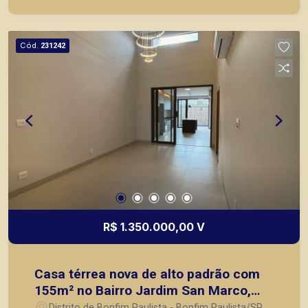
imóveis no Nova Aliança, Jardim Botânico, Jardim
Canadá, casas e apartamentos próximos a
mercados, farmácias, escolas, além de pontos
Cód.
231242
comerciais localizados na Zona Sul.
R$ 1.350.000,00 V
Casa térrea nova de alto padrão com
155m² no Bairro Jardim San Marco,
Zona Sul de Bonfim Paulista/SP:
Distrito de Bonfim Paulista - Bonfim Paulista/SP