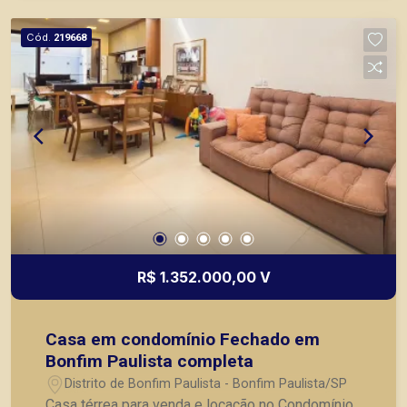
sendo 02 cobertas. Obs. A casa está em
construção, são fotos de perspectiva, previsão
Cód.
219668
de entrega Julho/ 2025. A Piramid tem como
objetivo atender seus clientes com agilidade e
segurança, em locação, vendas de imóveis
prontos, usados ou mesmo nos principais
lançamentos da cidade de Ribeirão Preto.
R$ 1.352.000,00 V
Casa em condomínio Fechado em
Bonfim Paulista completa
Distrito de Bonfim Paulista - Bonfim Paulista/SP
Casa térrea para venda e locação no Condomínio