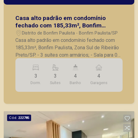
Casa alto padrão em condomínio
fechado com 185,33m², Bonfim
Paulista, Zona Sul de Ribeirão
Distrito de Bonfim Paulista - Bonfim Paulista/SP
Preto/SP.
Casa alto padrão em condomínio fechado com
185,33m², Bonfim Paulista, Zona Sul de Ribeirão
Preto/SP. - 3 suítes com armários; - Sala para 02
ambientes; - Lavabo; - Cozinha com armários; -
Área de serviço; - Área gourmet completa; - 4
3
3
4
4
vagas de garagem. A Piramid tem como objetivo
Dorm.
Suítes
Banho
Garagens
atender seus clientes com agilidade e segurança,
em locação, vendas de imóveis prontos, usados
ou mesmo nos principais lançamentos da cidade
de Ribeirão Preto.
Cód.
222785