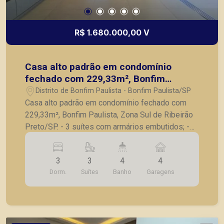
R$ 1.680.000,00 V
Casa alto padrão em condomínio
fechado com 229,33m², Bonfim
Paulista, Zona Sul de Ribeirão
Distrito de Bonfim Paulista - Bonfim Paulista/SP
Preto/SP.
Casa alto padrão em condomínio fechado com
229,33m², Bonfim Paulista, Zona Sul de Ribeirão
Preto/SP. - 3 suítes com armários embutidos; -
Escritório; - Lavabo; - Sala para 2 ambientes com
pé direito duplo; - Varanda gourmet; - Cozinha
3
3
4
4
planejada; - Área de serviço; - Piscina; - Jardim; -
Dorm.
Suítes
Banho
Garagens
Energia fotovoltaica; - Boiler com aquecedor; - 4
vagas de garagem. A Piramid tem como objetivo
atender seus clientes com agilidade e segurança,
em locação, vendas de imóveis prontos, usados
ou mesmo nos principais lançamentos da cidade