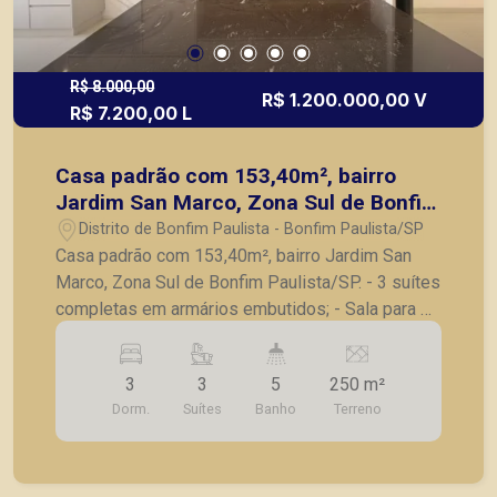
R$ 8.000,00
R$ 1.200.000,00 V
R$ 7.200,00 L
Casa padrão com 153,40m², bairro
Jardim San Marco, Zona Sul de Bonfim
Paulista/SP.
Distrito de Bonfim Paulista - Bonfim Paulista/SP
Casa padrão com 153,40m², bairro Jardim San
Marco, Zona Sul de Bonfim Paulista/SP. - 3 suítes
completas em armários embutidos; - Sala para 2
ambientes com pé direito duplo; - Cozinha
integrada com armários planejados; - Lavanderia
3
3
5
250 m²
separada; - Varanda gourmet com churrasqueira; -
Dorm.
Suítes
Banho
Terreno
Piscina; - Banheiro de apoio; - Paisagismo; - Toda
em porcelanato; - Esquadrias todas em alumínio;
- 4 vagas de garagem. A Piramid tem como
objetivo atender seus clientes com agilidade e