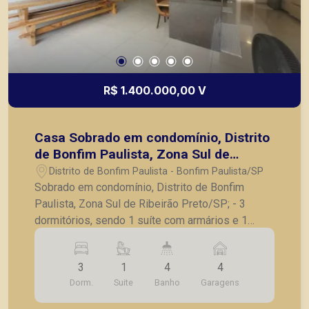
- Iluminação completa - Sistema de som JBL
embutido na área gourmet; - Preparação para
instalação de sistema de geração de energia
solar; A Piramid tem como objetivo atender seus
clientes com agilidade e segurança, em locação,
vendas de imóveis prontos, usados ou mesmo
R$ 1.400.000,00 V
nos principais lançamentos da cidade de Ribeirão
Preto.
Casa Sobrado em condomínio, Distrito
de Bonfim Paulista, Zona Sul de
Ribeirão Preto/SP;
Distrito de Bonfim Paulista - Bonfim Paulista/SP
Sobrado em condomínio, Distrito de Bonfim
Paulista, Zona Sul de Ribeirão Preto/SP; - 3
dormitórios, sendo 1 suíte com armários e 1
suíte Master com closet; - Sala para 2 ambientes,
com pé direito alto; - Cozinha ampla; - Lavabo; -
3
1
4
4
Sala íntima; - Banheiro social; - Lavanderia; -
Dorm.
Suite
Banho
Garagens
Despensa; - Piscina ampla aquecida; - Jardim; - 4
vagas de garagem; Casa moderna, com um fino