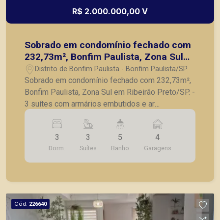
R$ 2.000.000,00 V
Sobrado em condomínio fechado com
232,73m², Bonfim Paulista, Zona Sul
em Ribeirão Preto/SP.
Distrito de Bonfim Paulista - Bonfim Paulista/SP
Sobrado em condomínio fechado com 232,73m²,
Bonfim Paulista, Zona Sul em Ribeirão Preto/SP. -
3 suítes com armários embutidos e ar
condicionado; - Banheiro social; - Sala para 2
ambientes com pé direito alto e ar condicionado;
3
3
5
4
- Varanda gourmet com churrasqueira; - Cozinha
Dorm.
Suítes
Banho
Garagens
planejada; - Lavanderia planejada; - Piscina; -
Vestiário; - 4 vagas de garagem. A Piramid tem
como objetivo atender seus clientes com
agilidade e segurança, em locação, vendas de
imóveis prontos, usados ou mesmo nos
Cód.
226640
principais lançamentos da cidade de Ribeirão