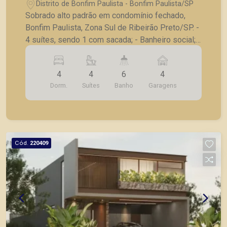
Ribeirão Preto/SP.
Distrito de Bonfim Paulista - Bonfim Paulista/SP
Sobrado alto padrão em condomínio fechado,
Bonfim Paulista, Zona Sul de Ribeirão Preto/SP. -
4 suítes, sendo 1 com sacada; - Banheiro social; -
Lavabo; - Sala para 2 ambientes; - Pé direito alto;
- Cozinha; - Despensa; - Varanda gourmet; -
4
4
6
4
Piscina; - Amplo espaço; - Corredor lateral; -
Dorm.
Suítes
Banho
Garagens
Lavanderia; - Jardim; - 4 vagas de garagem. *
Casa em construção, a finalizar. A Piramid tem
como objetivo atender seus clientes com
agilidade e segurança, em locação, vendas de
imóveis prontos, usados ou mesmo nos
Cód.
220409
principais lançamentos da cidade de Ribeirão
Preto.