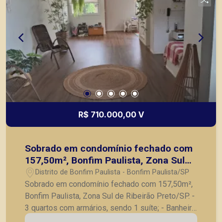
Preto.
R$ 710.000,00 V
Sobrado em condomínio fechado com
157,50m², Bonfim Paulista, Zona Sul
de Ribeirão Preto/SP.
Distrito de Bonfim Paulista - Bonfim Paulista/SP
Sobrado em condomínio fechado com 157,50m²,
Bonfim Paulista, Zona Sul de Ribeirão Preto/SP. -
3 quartos com armários, sendo 1 suíte; - Banheiro
social; - Sala para 2 ambientes; - Lavabo; -