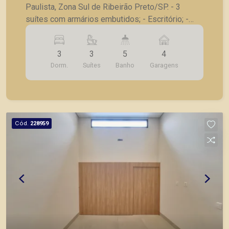
Paulista, Zona Sul de Ribeirão Preto/SP. - 3
suítes com armários embutidos; - Escritório; -
Lavabo; - Sala para 2 ambientes com pé direito
duplo; - Varanda gourmet; - Cozinha planejada; -
3
3
5
4
Área de serviço; - Piscina; - Jardim; - 4 vagas de
Dorm.
Suítes
Banho
Garagens
garagem. A Piramid tem como objetivo atender
seus clientes com agilidade e segurança, em
locação, vendas de imóveis prontos, usados ou
mesmo nos principais lançamentos da cidade de
Ribeirão Preto.
Cód.
228959