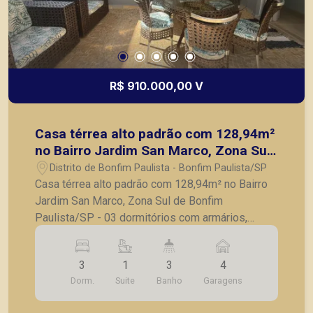
R$ 910.000,00 V
Casa térrea alto padrão com 128,94m²
no Bairro Jardim San Marco, Zona Sul
de Bonfim Paulista/SP
Distrito de Bonfim Paulista - Bonfim Paulista/SP
Casa térrea alto padrão com 128,94m² no Bairro
Jardim San Marco, Zona Sul de Bonfim
Paulista/SP - 03 dormitórios com armários,
sendo 1 suíte completa; - Banheiro social; - Sala
para dois ambientes; - Varanda gourmet; -
3
1
3
4
Escritório; - Cozinha planejada; - Lavanderia
Dorm.
Suite
Banho
Garagens
planejada; - Quintal; - Jardim; - 04 vagas de
garagem sendo 2 cobertas. Também temos