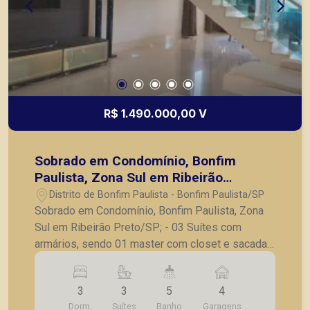
como objetivo atender seus clientes com
agilidade e segurança, em locação, vendas de
imóveis prontos, usados ou mesmo nos
principais lançamentos da cidade de Ribeirão
Preto.
R$ 1.490.000,00 V
Sobrado em Condomínio, Bonfim
Paulista, Zona Sul em Ribeirão
Preto/SP;
Distrito de Bonfim Paulista - Bonfim Paulista/SP
Sobrado em Condomínio, Bonfim Paulista, Zona
Sul em Ribeirão Preto/SP; - 03 Suítes com
armários, sendo 01 master com closet e sacada;
- Sala climatizada para 02 ambientes; - Lavabo; -
Varanda gourmet; - Piscina; - Vestiário; - Cozinha
3
3
5
4
planejada; - Lavanderia; - Entradas laterais
Dorm.
Suítes
Banho
Garagens