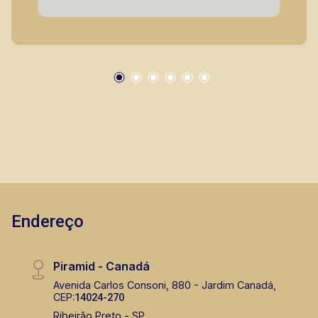
segurança, em locação, vendas de imóveis
prontos, usados ou mesmo nos principais
lançamentos da cidade de Ribeirão Preto.
Endereço
Piramid - Canadá
Avenida Carlos Consoni, 880 - Jardim Canadá,
CEP:
14024-270
Ribeirão Preto - SP