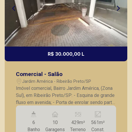
R$ 30.000,00 L
Comercial - Salão
Jardim América - Ribeirão Preto/SP
Imóvel comercial, Bairro Jardim América, (Zona
Sul), em Ribeirão Preto/SP: - Esquina de grande
fluxo em avenida; - Porta de enrolar sendo parte
interna em blindex; - Banheiros, sendo 1 para
PNE; - Cozinha; - Escritório; - Salas; - 8 vagas
6
10
429m²
561m²
recuadas para cliente. A Piramid tem como
Banho
Garagens
Terreno
Const.
objetivo atender seus clientes com agilidade e